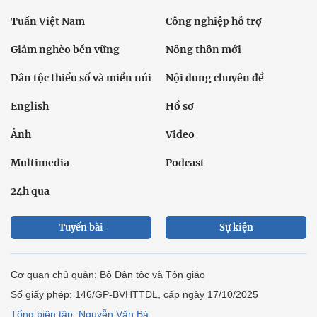
Tuần Việt Nam
Công nghiệp hỗ trợ
Giảm nghèo bền vững
Nông thôn mới
Dân tộc thiểu số và miền núi
Nội dung chuyên đề
English
Hồ sơ
Ảnh
Video
Multimedia
Podcast
24h qua
Tuyến bài
Sự kiện
Cơ quan chủ quản: Bộ Dân tộc và Tôn giáo
Số giấy phép: 146/GP-BVHTTDL, cấp ngày 17/10/2025
Tổng biên tập: Nguyễn Văn Bá