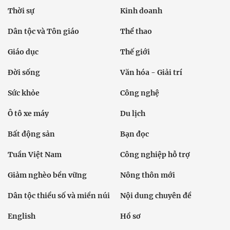
Thời sự
Kinh doanh
Dân tộc và Tôn giáo
Thể thao
Giáo dục
Thế giới
Đời sống
Văn hóa - Giải trí
Sức khỏe
Công nghệ
Ô tô xe máy
Du lịch
Bất động sản
Bạn đọc
Tuần Việt Nam
Công nghiệp hỗ trợ
Giảm nghèo bền vững
Nông thôn mới
Dân tộc thiểu số và miền núi
Nội dung chuyên đề
English
Hồ sơ