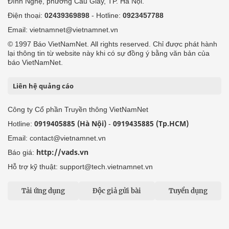
Đình Nghệ, phường Cầu Giấy, TP. Hà Nội.
Điện thoại:
02439369898
- Hotline:
0923457788
Email: vietnamnet@vietnamnet.vn
© 1997 Báo VietNamNet. All rights reserved. Chỉ được phát hành
lại thông tin từ website này khi có sự đồng ý bằng văn bản của
báo VietNamNet.
Liên hệ quảng cáo
Công ty Cổ phần Truyền thông VietNamNet
0919405885 (Hà Nội)
0919435885 (Tp.HCM)
Hotline:
-
Email: contact@vietnamnet.vn
http://vads.vn
Báo giá:
Hỗ trợ kỹ thuật: support@tech.vietnamnet.vn
Tải ứng dụng
Độc giả gửi bài
Tuyển dụng