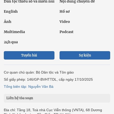
Dân tộc thiểu số và miền núi
Nội dung chuyên đề
English
Hồ sơ
Ảnh
Video
Multimedia
Podcast
24h qua
Tuyến bài
Sự kiện
Cơ quan chủ quản: Bộ Dân tộc và Tôn giáo
Số giấy phép: 146/GP-BVHTTDL, cấp ngày 17/10/2025
Tổng biên tập: Nguyễn Văn Bá
Liên hệ tòa soạn
Địa chỉ: Tầng 18, Toà nhà Cục Viễn thông (VNTA), 68 Dương