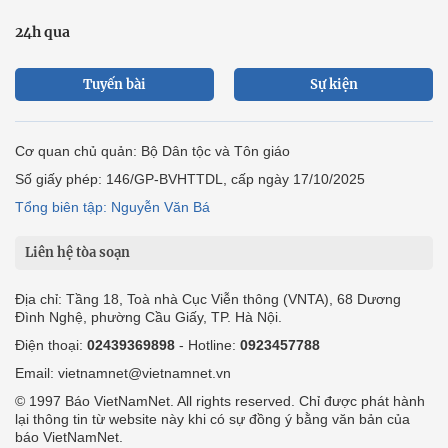
24h qua
Tuyến bài
Sự kiện
Cơ quan chủ quản: Bộ Dân tộc và Tôn giáo
Số giấy phép: 146/GP-BVHTTDL, cấp ngày 17/10/2025
Tổng biên tập: Nguyễn Văn Bá
Liên hệ tòa soạn
Địa chỉ: Tầng 18, Toà nhà Cục Viễn thông (VNTA), 68 Dương
Đình Nghệ, phường Cầu Giấy, TP. Hà Nội.
Điện thoại:
02439369898
- Hotline:
0923457788
Email: vietnamnet@vietnamnet.vn
© 1997 Báo VietNamNet. All rights reserved. Chỉ được phát hành
lại thông tin từ website này khi có sự đồng ý bằng văn bản của
báo VietNamNet.