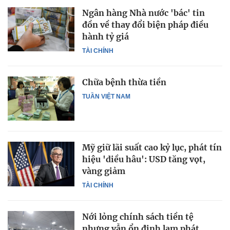
Ngân hàng Nhà nước 'bác' tin
đồn về thay đổi biện pháp điều
hành tỷ giá
TÀI CHÍNH
Chữa bệnh thừa tiền
TUẦN VIỆT NAM
Mỹ giữ lãi suất cao kỷ lục, phát tín
hiệu 'diều hâu': USD tăng vọt,
vàng giảm
TÀI CHÍNH
Nới lỏng chính sách tiền tệ
nhưng vẫn ổn định lạm phát