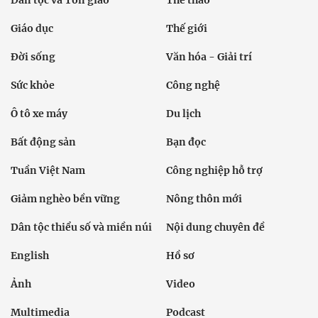
Dân tộc và Tôn giáo
Thể thao
Giáo dục
Thế giới
Đời sống
Văn hóa - Giải trí
Sức khỏe
Công nghệ
Ô tô xe máy
Du lịch
Bất động sản
Bạn đọc
Tuần Việt Nam
Công nghiệp hỗ trợ
Giảm nghèo bền vững
Nông thôn mới
Dân tộc thiểu số và miền núi
Nội dung chuyên đề
English
Hồ sơ
Ảnh
Video
Multimedia
Podcast