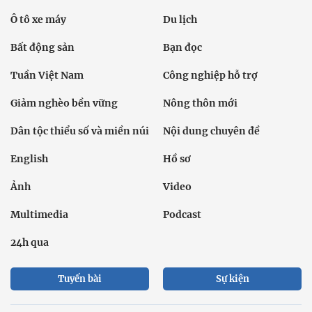
Ô tô xe máy
Du lịch
Bất động sản
Bạn đọc
Tuần Việt Nam
Công nghiệp hỗ trợ
Giảm nghèo bền vững
Nông thôn mới
Dân tộc thiểu số và miền núi
Nội dung chuyên đề
English
Hồ sơ
Ảnh
Video
Multimedia
Podcast
24h qua
Tuyến bài
Sự kiện