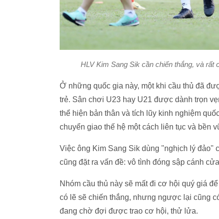
HLV Kim Sang Sik cần chiến thắng, và rất c
Ở những quốc gia này, một khi cầu thủ đã đư
trẻ. Sân chơi U23 hay U21 được dành trọn vẹn
thể hiện bản thân và tích lũy kinh nghiệm quốc
chuyển giao thế hệ một cách liên tục và bền 
Việc ông Kim Sang Sik dùng "nghịch lý đảo" c
cũng đặt ra vấn đề: vô tình đóng sập cánh cửa
Nhóm cầu thủ này sẽ mất đi cơ hội quý giá đ
có lẽ sẽ chiến thắng, nhưng ngược lại cũng c
đang chờ đợi được trao cơ hội, thử lửa.