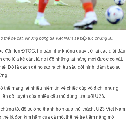
ó thể sẽ đạt. Nhưng bóng đá Việt Nam sẽ tiếp tục chững lại.
ợc đôn lên ĐTQG, họ gần như không quay trở lại các giải đấu
 cho lứa kế cận, là nơi để những tài năng mới được cọ xát,
 tế. Đó là cách để họ tạo ra chiều sâu đội hình, đảm bảo sự
vững.
ó thể mang lại nhiều niềm tin về chiếc cúp vô địch, nhưng
 lên đội tuyển của nhiều cầu thủ đúng lứa tuổi U23.
ể chứng tỏ, để trưởng thành hơn qua thử thách. U23 Việt Nam
ó thể là đòn kìm hãm của cả một thế hệ trẻ tiềm năng mới