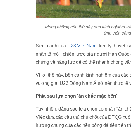
Mang những cầu thủ dày dạn kinh nghiệm trậ
ứng viên sáng
Sức mạnh của
U23 Việt Nam
, trên lý thuyết,
nhân tố mới, chiến lược gia người Hàn Quốc 
chứng về năng lực để có thể nhanh chóng vận h
Vì lợi thế này, bên cạnh kinh nghiệm của các 
vương giải U23 Đông Nam Á trở nên thực tế v
Phía sau lựa chọn 'ăn chắc mặc bền'
Tuy nhiên, đằng sau lựa chọn có phần "ăn chắ
Việc đưa các cầu thủ chủ chốt của ĐTQG xuống
hướng chung của các nền bóng đá tiên tiến t