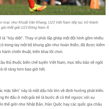
n mạc như Khuất Văn Khang, U23 Việt Nam tiếp tục trở thành
 giá nhất giải U23 Đông Nam Á
 sẽ là "hủy diệt". Thay vì phải lắp ghép một đội hình gồm nhiều
có trong tay một bộ khung gần như hoàn thiện, đã được kiểm
ành chiến thuật, triển khai lối chơi.
cầu thủ thuộc biên chế tuyển Việt Nam, mục tiêu bảo vệ ngôi
à rõ ràng hơn bao giờ hết.
c mặc bền" này là một dấu hỏi lớn về định hướng phát triển.
 thi đấu ở một giải trẻ là bước đi có thể ngược với xu
rên thế giới như Nhật Bản, Hàn Quốc hay các quốc gia châu