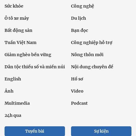
Sức khỏe
Công nghệ
Ô tô xe máy
Du lịch
Bất động sản
Bạn đọc
Tuần Việt Nam
Công nghiệp hỗ trợ
Giảm nghèo bền vững
Nông thôn mới
Dân tộc thiểu số và miền núi
Nội dung chuyên đề
English
Hồ sơ
Ảnh
Video
Multimedia
Podcast
24h qua
Tuyến bài
Sự kiện