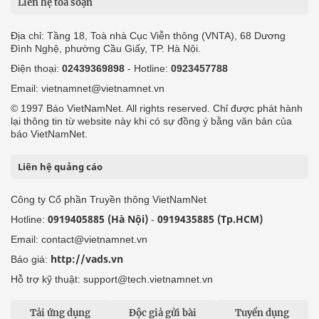
Liên hệ tòa soạn
Địa chỉ: Tầng 18, Toà nhà Cục Viễn thông (VNTA), 68 Dương
Đình Nghệ, phường Cầu Giấy, TP. Hà Nội.
Điện thoại:
02439369898
- Hotline:
0923457788
Email: vietnamnet@vietnamnet.vn
© 1997 Báo VietNamNet. All rights reserved. Chỉ được phát hành
lại thông tin từ website này khi có sự đồng ý bằng văn bản của
báo VietNamNet.
Liên hệ quảng cáo
Công ty Cổ phần Truyền thông VietNamNet
0919405885 (Hà Nội)
0919435885 (Tp.HCM)
Hotline:
-
Email: contact@vietnamnet.vn
http://vads.vn
Báo giá:
Hỗ trợ kỹ thuật: support@tech.vietnamnet.vn
Tải ứng dụng
Độc giả gửi bài
Tuyển dụng