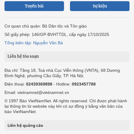
Tuyến bài
Sự kiện
Cơ quan chủ quản: Bộ Dân tộc và Tôn giáo
Số giấy phép: 146/GP-BVHTTDL, cấp ngày 17/10/2025
Tổng biên tập: Nguyễn Văn Bá
Liên hệ tòa soạn
Địa chỉ: Tầng 18, Toà nhà Cục Viễn thông (VNTA), 68 Dương
Đình Nghệ, phường Cầu Giấy, TP. Hà Nội.
Điện thoại:
02439369898
- Hotline:
0923457788
Email: vietnamnet@vietnamnet.vn
© 1997 Báo VietNamNet. All rights reserved. Chỉ được phát hành
lại thông tin từ website này khi có sự đồng ý bằng văn bản của
báo VietNamNet.
Liên hệ quảng cáo