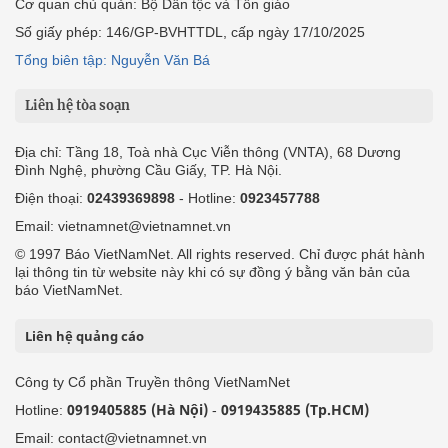
Cơ quan chủ quản: Bộ Dân tộc và Tôn giáo
Số giấy phép: 146/GP-BVHTTDL, cấp ngày 17/10/2025
Tổng biên tập: Nguyễn Văn Bá
Liên hệ tòa soạn
Địa chỉ: Tầng 18, Toà nhà Cục Viễn thông (VNTA), 68 Dương
Đình Nghệ, phường Cầu Giấy, TP. Hà Nội.
Điện thoại:
02439369898
- Hotline:
0923457788
Email: vietnamnet@vietnamnet.vn
© 1997 Báo VietNamNet. All rights reserved. Chỉ được phát hành
lại thông tin từ website này khi có sự đồng ý bằng văn bản của
báo VietNamNet.
Liên hệ quảng cáo
Công ty Cổ phần Truyền thông VietNamNet
0919405885 (Hà Nội)
0919435885 (Tp.HCM)
Hotline:
-
Email: contact@vietnamnet.vn