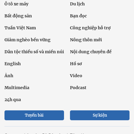
Ô tô xe máy
Du lịch
Bất động sản
Bạn đọc
Tuần Việt Nam
Công nghiệp hỗ trợ
Giảm nghèo bền vững
Nông thôn mới
Dân tộc thiểu số và miền núi
Nội dung chuyên đề
English
Hồ sơ
Ảnh
Video
Multimedia
Podcast
24h qua
Tuyến bài
Sự kiện