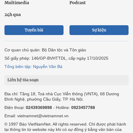
Multimedia
Podcast
24h qua
Tuyến bài
Sự kiện
Cơ quan chủ quản: Bộ Dân tộc và Tôn giáo
Số giấy phép: 146/GP-BVHTTDL, cấp ngày 17/10/2025
Tổng biên tập: Nguyễn Văn Bá
Liên hệ tòa soạn
Địa chỉ: Tầng 18, Toà nhà Cục Viễn thông (VNTA), 68 Dương
Đình Nghệ, phường Cầu Giấy, TP. Hà Nội.
Điện thoại:
02439369898
- Hotline:
0923457788
Email: vietnamnet@vietnamnet.vn
© 1997 Báo VietNamNet. All rights reserved. Chỉ được phát hành
lại thông tin từ website này khi có sự đồng ý bằng văn bản của