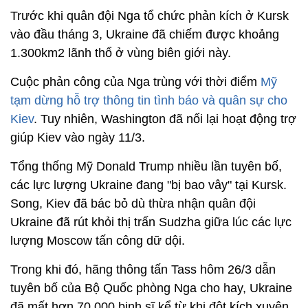
Trước khi quân đội Nga tổ chức phản kích ở Kursk
vào đầu tháng 3, Ukraine đã chiếm được khoảng
1.300km2 lãnh thổ ở vùng biên giới này.
Cuộc phản công của Nga trùng với thời điểm
Mỹ
tạm dừng hỗ trợ thông tin tình báo và quân sự cho
Kiev
. Tuy nhiên, Washington đã nối lại hoạt động trợ
giúp Kiev vào ngày 11/3.
Tổng thống Mỹ Donald Trump nhiều lần tuyên bố,
các lực lượng Ukraine đang "bị bao vây" tại Kursk.
Song, Kiev đã bác bỏ dù thừa nhận quân đội
Ukraine đã rút khỏi thị trấn Sudzha giữa lúc các lực
lượng Moscow tấn công dữ dội.
Trong khi đó, hãng thông tấn Tass hôm 26/3 dẫn
tuyên bố của Bộ Quốc phòng Nga cho hay, Ukraine
đã mất hơn 70.000 binh sĩ kể từ khi đột kích xuyên