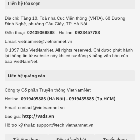
Liên hệ tòa soạn
Địa chỉ: Tầng 18, Toà nhà Cục Viễn thông (VNTA), 68 Dương
Đình Nghệ, phường Cầu Giấy, TP. Hà Nội.
Điện thoại:
02439369898
- Hotline:
0923457788
Email: vietnamnet@vietnamnet.vn
© 1997 Báo VietNamNet. All rights reserved. Chỉ được phát hành
lại thông tin từ website này khi có sự đồng ý bằng văn bản của
báo VietNamNet.
Liên hệ quảng cáo
Công ty Cổ phần Truyền thông VietNamNet
0919405885 (Hà Nội)
0919435885 (Tp.HCM)
Hotline:
-
Email: contact@vietnamnet.vn
http://vads.vn
Báo giá:
Hỗ trợ kỹ thuật: support@tech.vietnamnet.vn
Tải ứng dụng
Độc giả gửi bài
Tuyển dụng