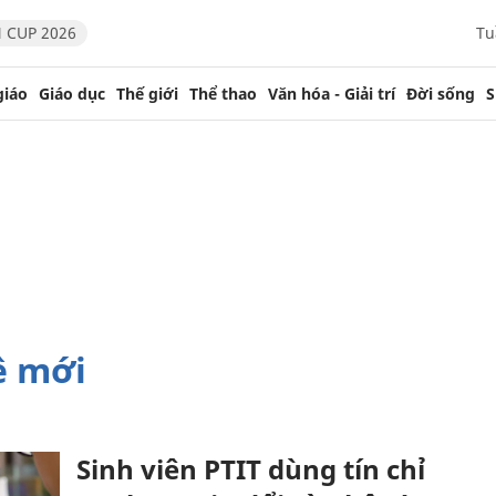
 CUP 2026
Tu
giáo
Giáo dục
Thế giới
Thể thao
Văn hóa - Giải trí
Đời sống
S
ệ mới
Sinh viên PTIT dùng tín chỉ