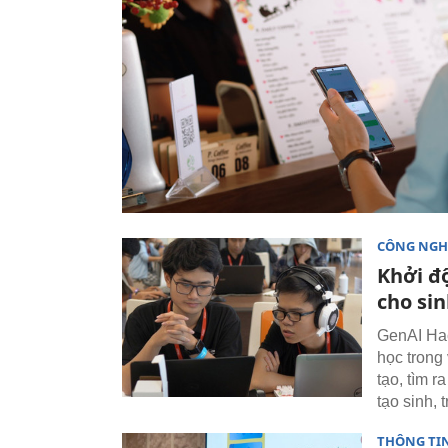
CÔNG NGH
Khởi đ
cho sin
GenAI Hac
học trong
tạo, tìm 
tạo sinh, 
THÔNG TI