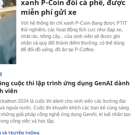
xanh P-Coin đổi cà phê, được
miễn phí gửi xe
Với hệ thống tín chỉ xanh P-Coin đang được PTIT
thử nghiệm, các hoạt động tích cực như đạp xe,
nhặt rác, trồng cây... của sinh viên sẽ được ghi
nhận và quy đổi thành điểm thưởng, có thể dùng
để đổi đồ uống, đồ ăn tại P-Coffee.
Ệ
ộng cuộc thi lập trình ứng dụng GenAI dành
h viên
kathon 2024 là cuộc thi dành cho sinh viên các trường đại
 và ngoài nước. Cuộc thi khuyến khích các bạn trẻ cùng sáng
ra những giải pháp công nghệ ứng dụng GenAI, trí tuệ nhân tạo
trong công việc và học tập.
N VÀ TRUYỀN THÔNG