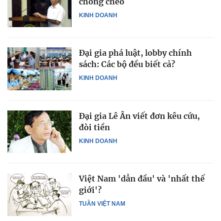
chồng chéo
KINH DOANH
Đại gia phá luật, lobby chính
sách: Các bộ đều biết cả?
KINH DOANH
Đại gia Lê Ân viết đơn kêu cứu,
đòi tiền
KINH DOANH
Việt Nam 'dẫn đầu' và 'nhất thế
giới'?
TUẦN VIỆT NAM