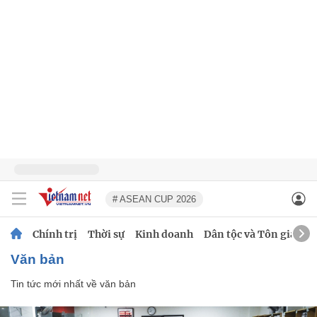
# ASEAN CUP 2026
Chính trị
Thời sự
Kinh doanh
Dân tộc và Tôn giáo
văn bản
Tin tức mới nhất về
văn bản