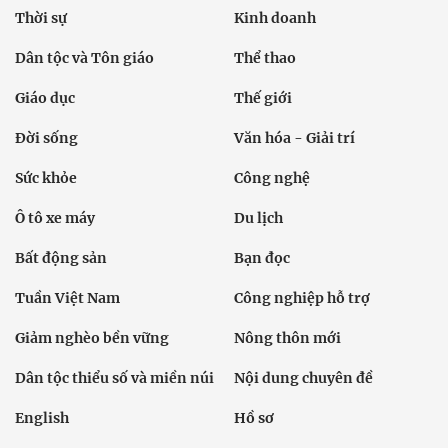
Thời sự
Kinh doanh
Dân tộc và Tôn giáo
Thể thao
Giáo dục
Thế giới
Đời sống
Văn hóa - Giải trí
Sức khỏe
Công nghệ
Ô tô xe máy
Du lịch
Bất động sản
Bạn đọc
Tuần Việt Nam
Công nghiệp hỗ trợ
Giảm nghèo bền vững
Nông thôn mới
Dân tộc thiểu số và miền núi
Nội dung chuyên đề
English
Hồ sơ