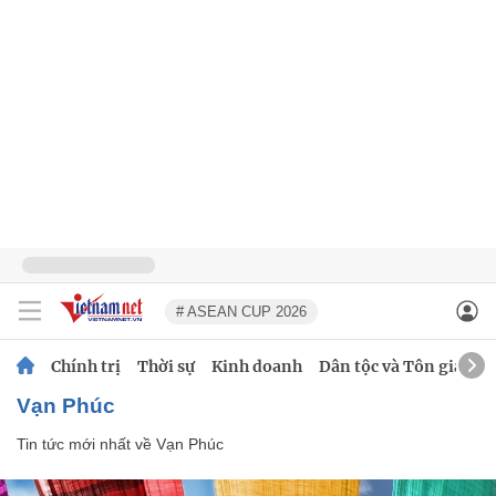
# ASEAN CUP 2026
Chính trị
Thời sự
Kinh doanh
Dân tộc và Tôn giáo
Vạn Phúc
Tin tức mới nhất về
Vạn Phúc