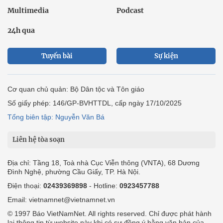
Multimedia
Podcast
24h qua
Tuyến bài
Sự kiện
Cơ quan chủ quản: Bộ Dân tộc và Tôn giáo
Số giấy phép: 146/GP-BVHTTDL, cấp ngày 17/10/2025
Tổng biên tập: Nguyễn Văn Bá
Liên hệ tòa soạn
Địa chỉ: Tầng 18, Toà nhà Cục Viễn thông (VNTA), 68 Dương
Đình Nghệ, phường Cầu Giấy, TP. Hà Nội.
Điện thoại:
02439369898
- Hotline:
0923457788
Email: vietnamnet@vietnamnet.vn
© 1997 Báo VietNamNet. All rights reserved. Chỉ được phát hành
lại thông tin từ website này khi có sự đồng ý bằng văn bản của