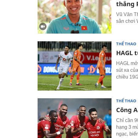
thắng 
Vũ Văn Th
sân chơi 
THỂ THAO
HAGL t
HAGL mở t
sút xa củ
chiều 19/2
THỂ THAO
Công An
Chỉ cần 9
hạng 3 mù
ngạc, biế