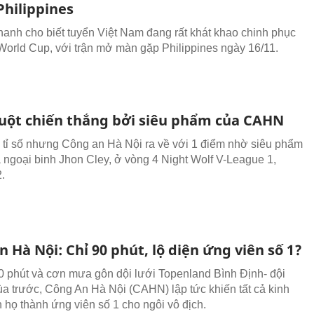
Philippines
anh cho biết tuyển Việt Nam đang rất khát khao chinh phục
World Cup, với trận mở màn gặp Philippines ngày 16/11.
uột chiến thắng bởi siêu phẩm của CAHN
ỉ số nhưng Công an Hà Nội ra về với 1 điểm nhờ siêu phẩm
a ngoại binh Jhon Cley, ở vòng 4 Night Wolf V-League 1,
.
 Hà Nội: Chỉ 90 phút, lộ diện ứng viên số 1?
0 phút và cơn mưa gôn dội lưới Topenland Bình Định- đội
a trước, Công An Hà Nội (CAHN) lập tức khiến tất cả kinh
n họ thành ứng viên số 1 cho ngôi vô địch.