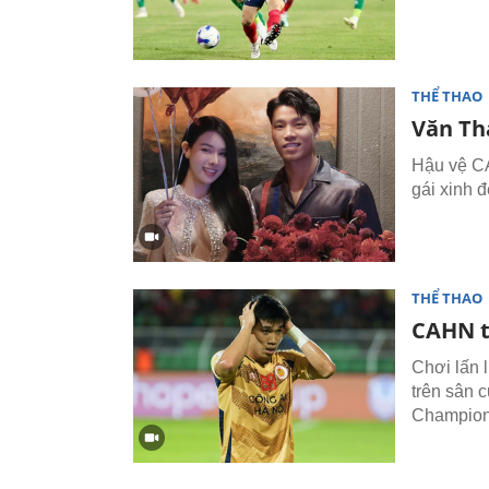
THỂ THAO
Văn Th
Hậu vệ CA
gái xinh đ
THỂ THAO
CAHN t
Chơi lấn 
trên sân 
Champion