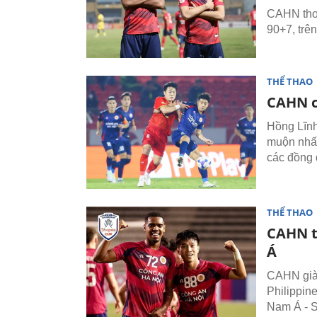
CAHN thoá
90+7, trê
THỂ THAO
CAHN c
Hồng Lĩnh
muộn nhất
các đồng 
THỂ THAO
CAHN t
Á
CAHN giàn
Philippin
Nam Á - S