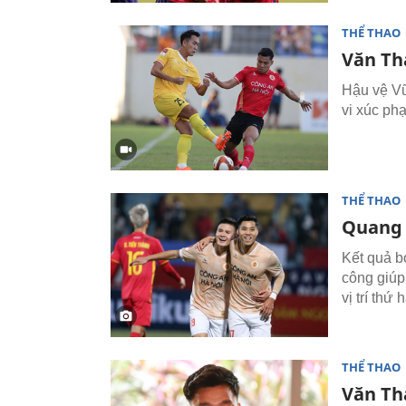
THỂ THAO
Văn Tha
Hậu vệ Vũ
vi xúc ph
THỂ THAO
Quang 
Kết quả b
công giúp
vị trí thứ
THỂ THAO
Văn Th