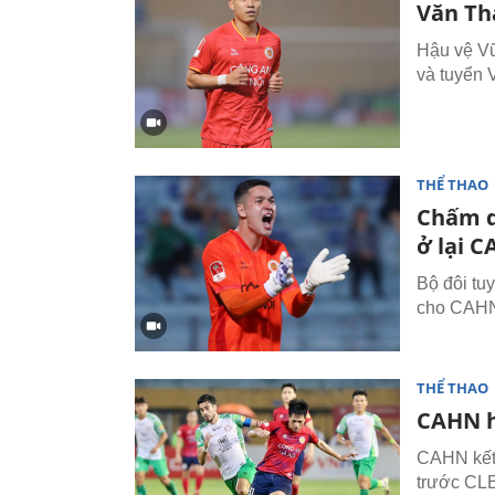
Văn Th
Hậu vệ Vũ
và tuyển 
THỂ THAO
Chấm d
ở lại 
Bộ đôi tu
cho CAHN 
THỂ THAO
CAHN h
CAHN kết 
trước CL