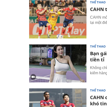
THỂ THAO
CAHN t
CAHN mở t
lại một đ
THỂ THAO
Bạn gá
tiền tỉ
Không chỉ
kiếm hàng
THỂ THAO
CAHN c
khó tin