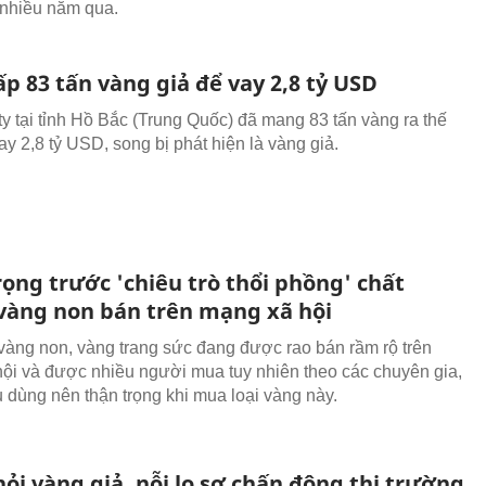
g nhiều năm qua.
p 83 tấn vàng giả để vay 2,8 tỷ USD
ty tại tỉnh Hồ Bắc (Trung Quốc) đã mang 83 tấn vàng ra thế
y 2,8 tỷ USD, song bị phát hiện là vàng giả.
ọng trước 'chiêu trò thổi phồng' chất
vàng non bán trên mạng xã hội
vàng non, vàng trang sức đang được rao bán rầm rộ trên
ội và được nhiều người mua tuy nhiên theo các chuyên gia,
u dùng nên thận trọng khi mua loại vàng này.
hỏi vàng giả, nỗi lo sợ chấn động thị trường