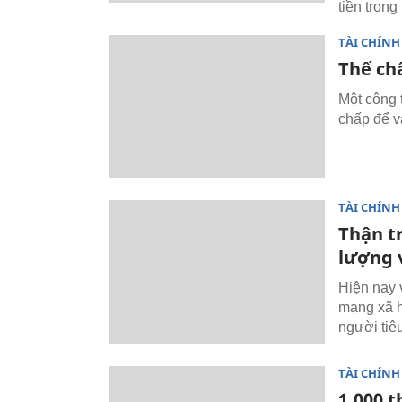
tiền tron
TÀI CHÍNH
Thế chấ
Một công 
chấp để va
TÀI CHÍNH
Thận tr
lượng 
Hiện nay 
mạng xã h
người tiê
TÀI CHÍNH
1.000 t