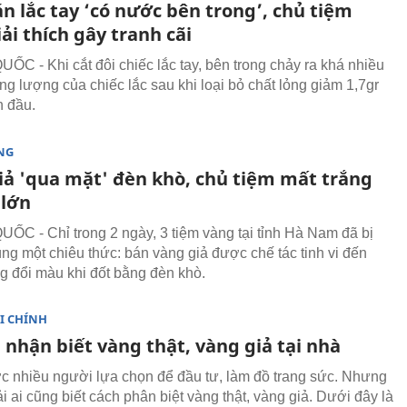
án lắc tay ‘có nước bên trong’, chủ tiệm
ải thích gây tranh cãi
C - Khi cắt đôi chiếc lắc tay, bên trong chảy ra khá nhiều
ng lượng của chiếc lắc sau khi loại bỏ chất lỏng giảm 1,7gr
n đầu.
NG
iả 'qua mặt' đèn khò, chủ tiệm mất trắng
 lớn
C - Chỉ trong 2 ngày, 3 tiệm vàng tại tỉnh Hà Nam đã bị
ùng một chiêu thức: bán vàng giả được chế tác tinh vi đến
 đổi màu khi đốt bằng đèn khò.
I CHÍNH
 nhận biết vàng thật, vàng giả tại nhà
 nhiều người lựa chọn để đầu tư, làm đồ trang sức. Nhưng
 ai cũng biết cách phân biệt vàng thật, vàng giả. Dưới đây là