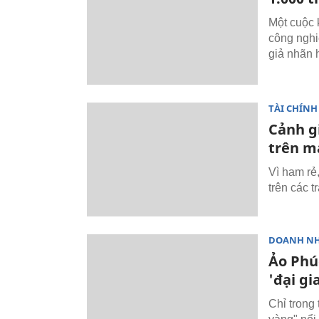
Một cuộc
công nghi
giả nhãn 
TÀI CHÍNH
Cảnh g
trên m
Vì ham rẻ
trên các t
DOANH N
Ảo Phú
'đại gi
Chỉ trong 