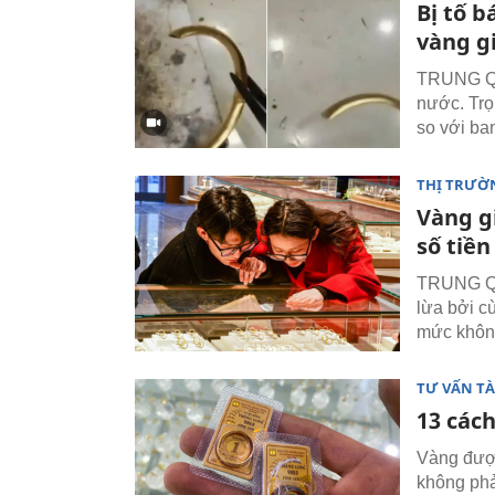
Bị tố b
vàng gi
TRUNG QUỐ
nước. Trọ
so với ba
THỊ TRƯỜ
Vàng g
số tiền
TRUNG QUỐ
lừa bởi c
mức không
TƯ VẤN TÀ
13 cách
Vàng được
không phải