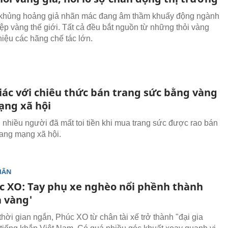
 khủng hoảng giả nhãn mác đang âm thầm khuấy động ngành
ệp vàng thế giới. Tất cả đều bắt nguồn từ những thỏi vàng
hiệu các hãng chế tác lớn.
iác với chiêu thức bán trang sức bằng vàng
ạng xã hội
, nhiều người đã mất toi tiền khi mua trang sức được rao bán
rang mạng xã hội.
HÂN
c XO: Tay phụ xe nghèo nổi phềnh thành
a vàng'
thời gian ngắn, Phúc XO từ chân tài xế trở thành "đại gia