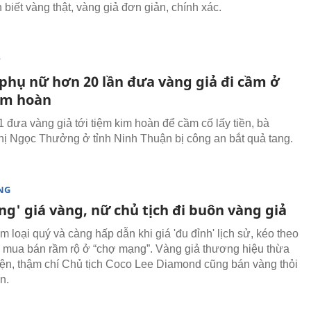
biết vàng thật, vàng giả đơn giản, chính xác.
T
phụ nữ hơn 20 lần đưa vàng giả đi cầm ở
im hoàn
1 đưa vàng giả tới tiệm kim hoàn để cầm cố lấy tiền, bà
ị Ngọc Thưởng ở tỉnh Ninh Thuận bị công an bắt quả tang.
NG
ng' giá vàng, nữ chủ tịch đi buôn vàng giả
m loại quý và càng hấp dẫn khi giá 'đu đỉnh' lịch sử, kéo theo
 mua bán rầm rộ ở “chợ mạng”. Vàng giả thương hiệu thừa
iện, thậm chí Chủ tịch Coco Lee Diamond cũng bán vàng thỏi
ền.