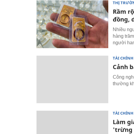
THỊ TRƯỜ
Rầm rộ
đồng, 
Nhiều ngư
hàng trăm 
người ham
TÀI CHÍNH
Cảnh bá
Công nghệ
thường kh
TÀI CHÍNH
Làm gi
'trừng