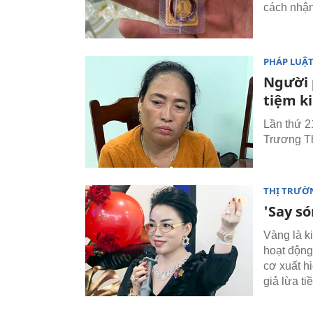
cách nhận 
PHÁP LUẬ
Người 
tiệm k
Lần thứ 2
Trương Th
THỊ TRƯỜ
'Say só
Vàng là ki
hoạt động
cơ xuất h
giả lừa ti