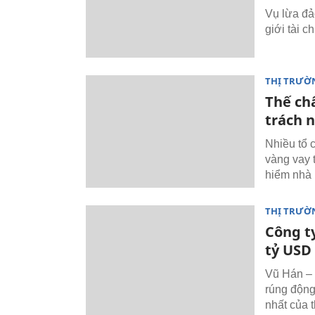
Vụ lừa đả
giới tài c
THỊ TRƯỜ
Thế chấ
trách 
Nhiều tổ 
vàng vay 
hiểm nhà
THỊ TRƯỜ
Công t
tỷ USD
Vũ Hán – 
rúng động
nhất của 