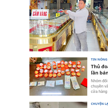
TIN NÓNG
Thủ đo
lần bá
Nhóm đối 
chuyền và
cửa hàng 
CHUYỆN L