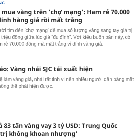
NG
 mua vàng trên ‘chợ mạng’: Ham rẻ 70.000
dính hàng giả rồi mất trắng
ời tìm đến 'chợ mạng' để mua số lượng vàng sang tay giá trị
triệu đồng giữa lúc giá “đu đỉnh”. Với kiểu buôn bán này, có
 rẻ 70.000 đồng mà mất trắng vì dính vàng giả.
o: Vàng nhái SJC tái xuất hiện
 làm vàng giả, nhái rất tinh vi nên nhiều người dân bằng mắt
ông thể phát hiện được.
ả 83 tấn vàng vay 3 tỷ USD: Trung Quốc
 trị không khoan nhượng'