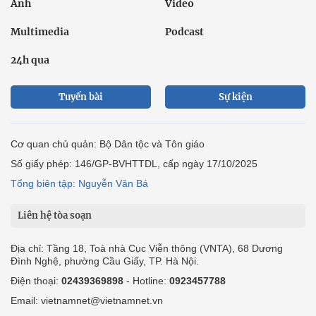
Ảnh
Video
Multimedia
Podcast
24h qua
Tuyến bài
Sự kiện
Cơ quan chủ quản: Bộ Dân tộc và Tôn giáo
Số giấy phép: 146/GP-BVHTTDL, cấp ngày 17/10/2025
Tổng biên tập: Nguyễn Văn Bá
Liên hệ tòa soạn
Địa chỉ: Tầng 18, Toà nhà Cục Viễn thông (VNTA), 68 Dương
Đình Nghệ, phường Cầu Giấy, TP. Hà Nội.
Điện thoại:
02439369898
- Hotline:
0923457788
Email: vietnamnet@vietnamnet.vn