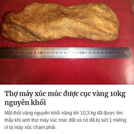
Thợ máy xúc múc được cục vàng 10kg
nguyên khối
Một thỏi vàng nguyên khối nặng tới 10,3 kg đã được tìm
thấy khi anh thợ máy xúc múc đất và nó đã bị sứt 1 miếng
vì bị máy xúc chạm phải.