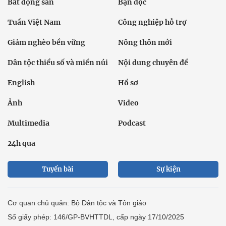
Bất động sản
Bạn đọc
Tuần Việt Nam
Công nghiệp hỗ trợ
Giảm nghèo bền vững
Nông thôn mới
Dân tộc thiểu số và miền núi
Nội dung chuyên đề
English
Hồ sơ
Ảnh
Video
Multimedia
Podcast
24h qua
Tuyến bài
Sự kiện
Cơ quan chủ quản: Bộ Dân tộc và Tôn giáo
Số giấy phép: 146/GP-BVHTTDL, cấp ngày 17/10/2025