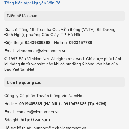
Tổng biên tập: Nguyễn Văn Bá
Liên hệ tòa soạn
Địa chỉ: Tầng 18, Toà nhà Cục Viễn thông (VNTA), 68 Dương
Đình Nghệ, phường Cầu Giấy, TP. Hà Nội.
Điện thoại:
02439369898
- Hotline:
0923457788
Email: vietnamnet@vietnamnet.vn
© 1997 Báo VietNamNet. All rights reserved. Chỉ được phát hành
lại thông tin từ website này khi có sự đồng ý bằng văn bản của
báo VietNamNet.
Liên hệ quảng cáo
Công ty Cổ phần Truyền thông VietNamNet
0919405885 (Hà Nội)
0919435885 (Tp.HCM)
Hotline:
-
Email: contact@vietnamnet.vn
http://vads.vn
Báo giá:
Hỗ trợ kỹ thuật: support@tech.vietnamnet.vn