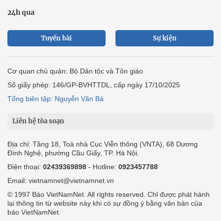
24h qua
Tuyến bài
Sự kiện
Cơ quan chủ quản: Bộ Dân tộc và Tôn giáo
Số giấy phép: 146/GP-BVHTTDL, cấp ngày 17/10/2025
Tổng biên tập: Nguyễn Văn Bá
Liên hệ tòa soạn
Địa chỉ: Tầng 18, Toà nhà Cục Viễn thông (VNTA), 68 Dương
Đình Nghệ, phường Cầu Giấy, TP. Hà Nội.
Điện thoại:
02439369898
- Hotline:
0923457788
Email: vietnamnet@vietnamnet.vn
© 1997 Báo VietNamNet. All rights reserved. Chỉ được phát hành
lại thông tin từ website này khi có sự đồng ý bằng văn bản của
báo VietNamNet.