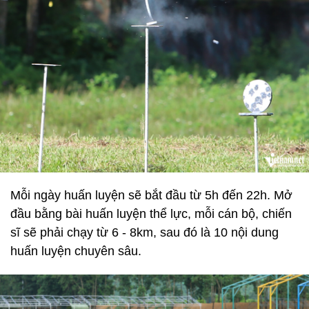
Mỗi ngày huấn luyện sẽ bắt đầu từ 5h đến 22h. Mở
đầu bằng bài huấn luyện thể lực, mỗi cán bộ, chiến
sĩ sẽ phải chạy từ 6 - 8km, sau đó là 10 nội dung
huấn luyện chuyên sâu.