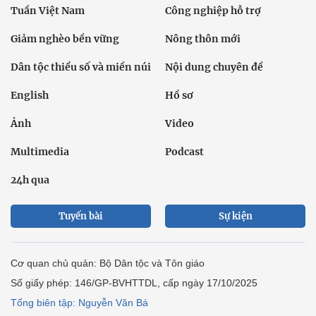
Tuần Việt Nam
Công nghiệp hỗ trợ
Giảm nghèo bền vững
Nông thôn mới
Dân tộc thiểu số và miền núi
Nội dung chuyên đề
English
Hồ sơ
Ảnh
Video
Multimedia
Podcast
24h qua
Tuyến bài
Sự kiện
Cơ quan chủ quản: Bộ Dân tộc và Tôn giáo
Số giấy phép: 146/GP-BVHTTDL, cấp ngày 17/10/2025
Tổng biên tập: Nguyễn Văn Bá