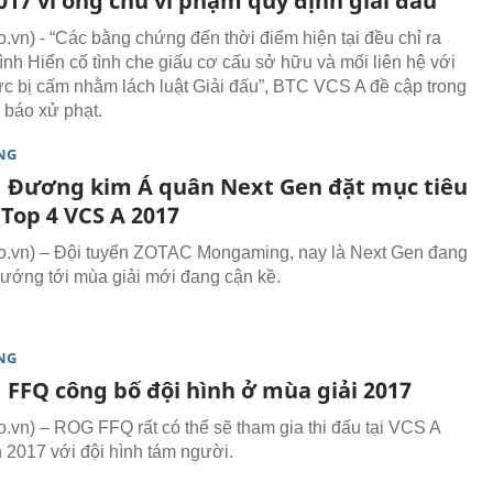
017 vì ông chủ vi phạm quy định giải đấu
vn) - “Các bằng chứng đến thời điểm hiện tại đều chỉ ra
ình Hiển cố tình che giấu cơ cấu sở hữu và mối liên hệ với
ức bị cấm nhằm lách luật Giải đấu”, BTC VCS A đề cập trong
 báo xử phạt.
NG
 Đương kim Á quân Next Gen đặt mục tiêu
 Top 4 VCS A 2017
.vn) – Đội tuyển ZOTAC Mongaming, nay là Next Gen đang
 hướng tới mùa giải mới đang cận kề.
NG
 FFQ công bố đội hình ở mùa giải 2017
vn) – ROG FFQ rất có thể sẽ tham gia thi đấu tại VCS A
2017 với đội hình tám người.