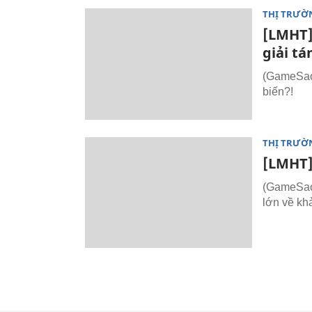
THỊ TRƯỜ
[LMHT]
giải tá
(GameSao.
biến?!
THỊ TRƯỜ
[LMHT]
(GameSao.
lớn về kh