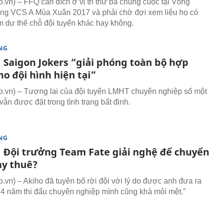
vn) – FFQ cán đích ở vị trí thứ ba chung cuộc tại Vòng
g VCS A Mùa Xuân 2017 và phải chờ đợi xem liệu họ có
 dự thế chỗ đội tuyển khác hay không.
NG
 Saigon Jokers “giải phóng toàn bộ hợp
o đội hình hiện tại”
vn) – Tương lai của đội tuyển LMHT chuyên nghiệp số một
ẫn được đặt trong tình trạng bất định.
NG
 Đội trưởng Team Fate giải nghệ để chuyển
ày thuê?
vn) – Akiho đã tuyên bố rời đội với lý do được anh đưa ra
3,4 năm thi đấu chuyên nghiệp mình cũng khá mỏi mệt.”