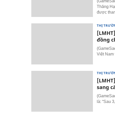
(GameSao.
Thăng Hạn
được tham
THỊ TRƯỜ
[LMHT]
đồng ch
(GameSao.
Việt Nam v
THỊ TRƯỜ
[LMHT]
sang c
(GameSao.
là: “Sau 