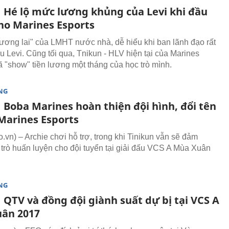
 Hé lộ mức lương khủng của Levi khi đầu
ho Marines Esports
ương lai" của LMHT nước nhà, dễ hiểu khi ban lãnh đạo rất
u Levi. Cũng tối qua, Tnikun - HLV hiện tại của Marines
ã "show" tiền lương một tháng của học trò mình.
NG
 Boba Marines hoàn thiện đội hình, đổi tên
Marines Esports
vn) – Archie chơi hỗ trợ, trong khi Tinikun vẫn sẽ đảm
 trò huấn luyện cho đội tuyển tại giải đấu VCS A Mùa Xuân
NG
 QTV và đồng đội giành suất dự bị tại VCS A
ân 2017