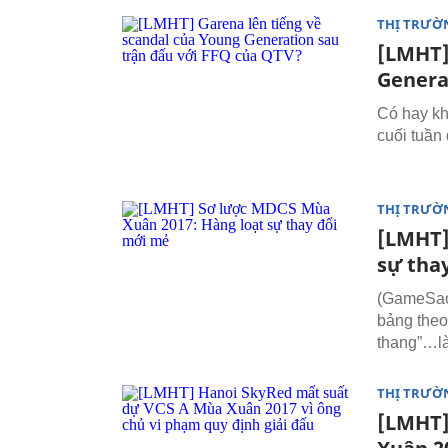
THỊ TRƯỜ
[LMHT]
Genera
Có hay kh
cuối tuần
THỊ TRƯỜ
[LMHT]
sự tha
(GameSao.
bảng theo
thang”…l
THỊ TRƯỜ
[LMHT]