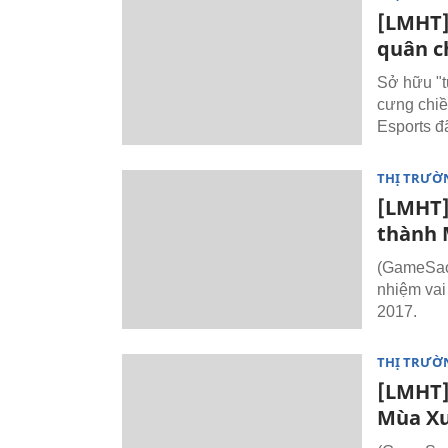
[LMHT]
quân c
Sở hữu "t
cưng chiề
Esports đ
THỊ TRƯỜ
[LMHT]
thành 
(GameSao.
nhiệm vai
2017.
THỊ TRƯỜ
[LMHT]
Mùa Xu