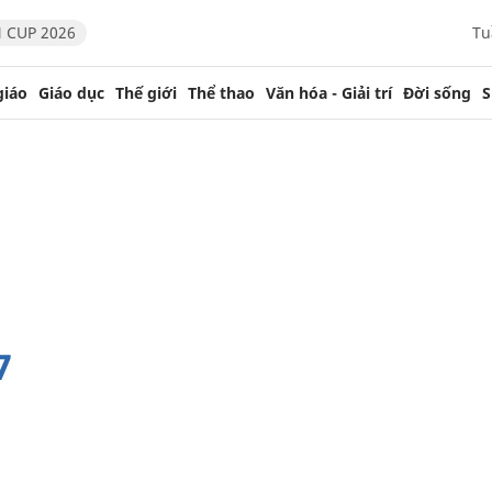
 CUP 2026
Tu
giáo
Giáo dục
Thế giới
Thể thao
Văn hóa - Giải trí
Đời sống
S
7