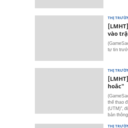
THỊ TRƯỜ
[LMHT]
vào tr
(GameSao.
tự tin trư
THỊ TRƯỜ
[LMHT]
hoắc"
(GameSao.
thể thao đ
(UTM)”, đ
bản thông
THỊ TRƯỜ