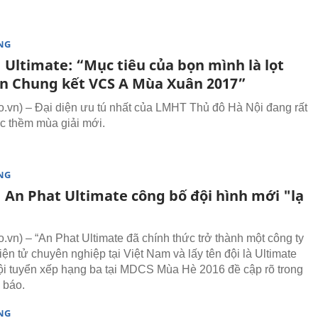
NG
 Ultimate: “Mục tiêu của bọn mình là lọt
ận Chung kết VCS A Mùa Xuân 2017”
vn) – Đại diện ưu tú nhất của LMHT Thủ đô Hà Nội đang rất
ớc thềm mùa giải mới.
NG
 An Phat Ultimate công bố đội hình mới "lạ
vn) – “An Phat Ultimate đã chính thức trở thành một công ty
iện tử chuyên nghiệp tại Việt Nam và lấy tên đội là Ultimate
ội tuyển xếp hạng ba tại MDCS Mùa Hè 2016 đề cập rõ trong
 báo.
NG