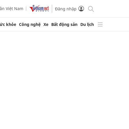
ần Việt Nam
Đăng nhập
ức khỏe
Công nghệ
Xe
Bất động sản
Du lịch