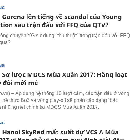
NG
 Garena lên tiếng về scandal của Young
tion sau trận đấu với FFQ của QTV?
ông chuyện YG sử dụng "thủ thuật" trong trận đấu với FFQ
 qua?
NG
 Sơ lược MDCS Mùa Xuân 2017: Hàng loạt
y đổi mới mẻ
vn) – Áp dụng hệ thống 10 lượt cấm, các trận đấu ở vòng
 thể thức Bo3 và vòng play-off sẽ phân cặp dạng “bậc
à những nét chính tại MDCS Mùa Xuân 2017.
NG
 Hanoi SkyRed mất suất dự VCS A Mùa