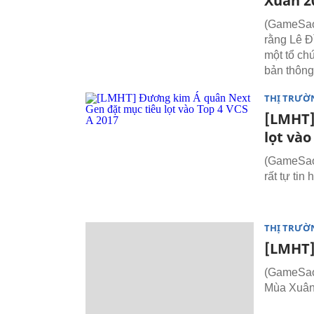
Xuân 2
(GameSao.
rằng Lê Đ
một tổ ch
bản thông
THỊ TRƯỜ
[LMHT]
lọt vào
(GameSao
rất tự tin
THỊ TRƯỜ
[LMHT]
(GameSao.
Mùa Xuân 