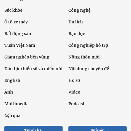
Sức khỏe
Công nghệ
Ô tô xe máy
Du lịch
Bất động sản
Bạn đọc
Tuần Việt Nam
Công nghiệp hỗ trợ
Giảm nghèo bền vững
Nông thôn mới
Dân tộc thiểu số và miền núi
Nội dung chuyên đề
English
Hồ sơ
Ảnh
Video
Multimedia
Podcast
24h qua
Tuyến bài
Sự kiện