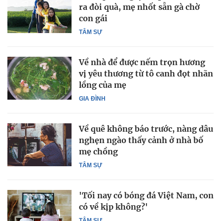
ra đòi quà, mẹ nhốt sẵn gà chờ
con gái
TÂM SỰ
Về nhà để được nếm trọn hương
vị yêu thương từ tô canh đọt nhãn
lồng của mẹ
GIA ĐÌNH
Về quê không báo trước, nàng dâu
nghẹn ngào thấy cảnh ở nhà bố
mẹ chồng
TÂM SỰ
'Tối nay có bóng đá Việt Nam, con
có về kịp không?'
TÂM SỰ