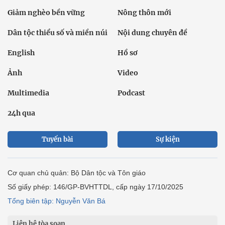
Giảm nghèo bền vững
Nông thôn mới
Dân tộc thiểu số và miền núi
Nội dung chuyên đề
English
Hồ sơ
Ảnh
Video
Multimedia
Podcast
24h qua
Tuyến bài
Sự kiện
Cơ quan chủ quản: Bộ Dân tộc và Tôn giáo
Số giấy phép: 146/GP-BVHTTDL, cấp ngày 17/10/2025
Tổng biên tập: Nguyễn Văn Bá
Liên hệ tòa soạn