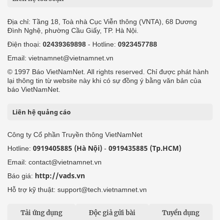
Địa chỉ: Tầng 18, Toà nhà Cục Viễn thông (VNTA), 68 Dương
Đình Nghệ, phường Cầu Giấy, TP. Hà Nội.
Điện thoại:
02439369898
- Hotline:
0923457788
Email: vietnamnet@vietnamnet.vn
© 1997 Báo VietNamNet. All rights reserved. Chỉ được phát hành
lại thông tin từ website này khi có sự đồng ý bằng văn bản của
báo VietNamNet.
Liên hệ quảng cáo
Công ty Cổ phần Truyền thông VietNamNet
0919405885 (Hà Nội)
0919435885 (Tp.HCM)
Hotline:
-
Email: contact@vietnamnet.vn
http://vads.vn
Báo giá:
Hỗ trợ kỹ thuật: support@tech.vietnamnet.vn
Tải ứng dụng
Độc giả gửi bài
Tuyển dụng