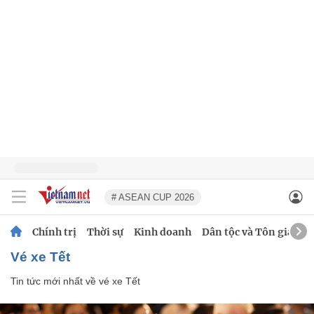
# ASEAN CUP 2026
Chính trị
Thời sự
Kinh doanh
Dân tộc và Tôn giáo
vé xe Tết
Tin tức mới nhất về
vé xe Tết