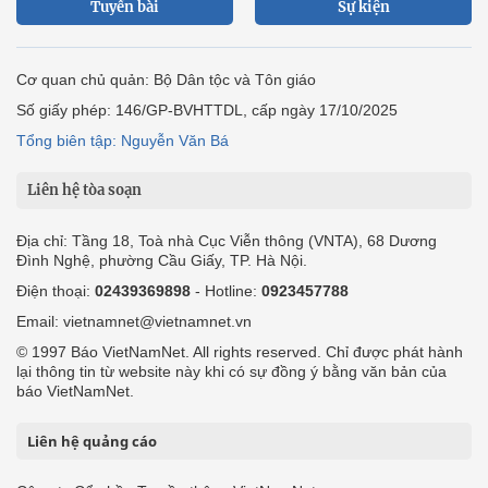
Tuyến bài
Sự kiện
Cơ quan chủ quản: Bộ Dân tộc và Tôn giáo
Số giấy phép: 146/GP-BVHTTDL, cấp ngày 17/10/2025
Tổng biên tập: Nguyễn Văn Bá
Liên hệ tòa soạn
Địa chỉ: Tầng 18, Toà nhà Cục Viễn thông (VNTA), 68 Dương
Đình Nghệ, phường Cầu Giấy, TP. Hà Nội.
Điện thoại:
02439369898
- Hotline:
0923457788
Email: vietnamnet@vietnamnet.vn
© 1997 Báo VietNamNet. All rights reserved. Chỉ được phát hành
lại thông tin từ website này khi có sự đồng ý bằng văn bản của
báo VietNamNet.
Liên hệ quảng cáo