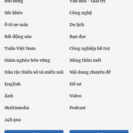
Đời sống
Văn hóa - Giải trí
Sức khỏe
Công nghệ
Ô tô xe máy
Du lịch
Bất động sản
Bạn đọc
Tuần Việt Nam
Công nghiệp hỗ trợ
Giảm nghèo bền vững
Nông thôn mới
Dân tộc thiểu số và miền núi
Nội dung chuyên đề
English
Hồ sơ
Ảnh
Video
Multimedia
Podcast
24h qua