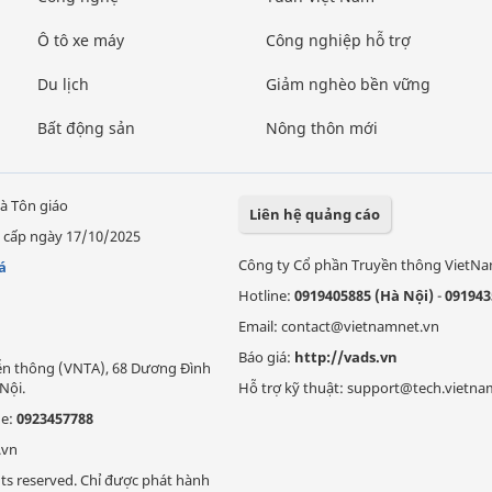
Ô tô xe máy
Công nghiệp hỗ trợ
Du lịch
Giảm nghèo bền vững
Bất động sản
Nông thôn mới
à Tôn giáo
Liên hệ quảng cáo
 cấp ngày 17/10/2025
Công ty Cổ phần Truyền thông VietN
á
Hotline:
0919405885 (Hà Nội)
-
091943
Email: contact@vietnamnet.vn
Báo giá:
http://vads.vn
Viễn thông (VNTA), 68 Dương Đình
Nội.
Hỗ trợ kỹ thuật: support@tech.vietna
ne:
0923457788
.vn
ts reserved. Chỉ được phát hành