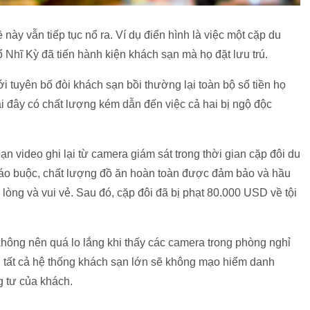
này vẫn tiếp tục nổ ra. Ví dụ điển hình là việc một cặp du
 Nhĩ Kỳ đã tiến hành kiện khách sạn mà họ đặt lưu trú.
i tuyên bố đòi khách sạn bồi thường lại toàn bộ số tiền họ
tại đây có chất lượng kém dẫn đến việc cả hai bị ngộ độc
 video ghi lại từ camera giám sát trong thời gian cặp đôi du
i cáo buộc, chất lượng đồ ăn hoàn toàn được đảm bảo và hầu
 lòng và vui vẻ. Sau đó, cặp đôi đã bị phạt 80.000 USD về tội
hông nên quá lo lắng khi thấy các camera trong phòng nghỉ
n tất cả hệ thống khách sạn lớn sẽ không mạo hiểm danh
 tư của khách.