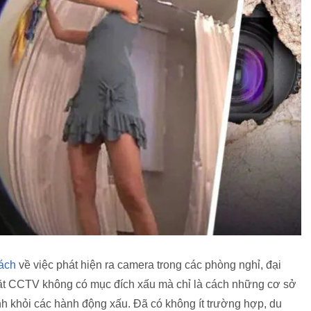
ách
về việc phát hiện ra camera trong các phòng nghỉ, đại
 đặt CCTV không có mục đích xấu mà chỉ là cách những cơ sở
nh khỏi các hành động xấu. Đã có không ít trường hợp, du