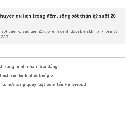
thuyền du lịch trong đêm, sống sót thần kỳ suốt 20
sót thần kỳ sau gần 20 giờ lênh đênh dưới biển khi rơi khỏi một
 23/11.
ch rùng mình nhận 'trái đắng'
ách sạn lạnh nhất thế giới
g lồ, nơi từng quay loạt bom tấn Hollywood