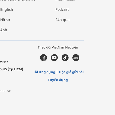
English
Podcast
Hồ sơ
24h qua
Ảnh
Theo dõi VietNamNet trên
amNet
5885 (Tp.HCM)
Tải ứng dụng
Độc giả gửi bài
Tuyển dụng
mnet.vn