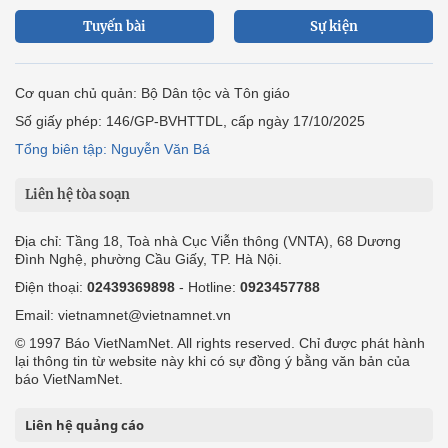
Tuyến bài
Sự kiện
Cơ quan chủ quản: Bộ Dân tộc và Tôn giáo
Số giấy phép: 146/GP-BVHTTDL, cấp ngày 17/10/2025
Tổng biên tập: Nguyễn Văn Bá
Liên hệ tòa soạn
Địa chỉ: Tầng 18, Toà nhà Cục Viễn thông (VNTA), 68 Dương
Đình Nghệ, phường Cầu Giấy, TP. Hà Nội.
Điện thoại:
02439369898
- Hotline:
0923457788
Email: vietnamnet@vietnamnet.vn
© 1997 Báo VietNamNet. All rights reserved. Chỉ được phát hành
lại thông tin từ website này khi có sự đồng ý bằng văn bản của
báo VietNamNet.
Liên hệ quảng cáo