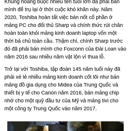
Khủng hoảng buộc nhiều tên tuổi lớn đã phải bán
mình để trụ lại ở thời cuộc khó khăn này. Năm
2020, Toshiba hoàn tất việc bán nốt cổ phần ở
mảng PC cho đối thủ Sharp và chính thức rút chân
hoàn toàn khỏi mảng kinh doanh laptop vốn một
thời bá chủ toàn cầu. Thậm chí, chính Sharp trước
đó đã phải bán mình cho Foxconn của Đài Loan vào
năm 2016 sau nhiều năm vật lộn vì thua lỗ.
Trở lại với Toshiba, tập đoàn 145 năm tuổi này đã
phải xé lẻ nhiều mảng kinh doanh cốt lõi như bán
mảng đồ gia dụng cho Midea của Trung Quốc và
thiết bị y tế cho Canon năm 2016, bán mảng chip
nhớ cho một quỹ đầu tư của Mỹ và mảng tivi cho
một công ty Trung Quốc vào năm 2017.