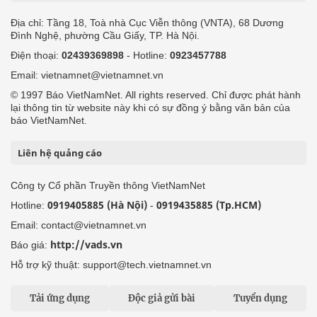
Địa chỉ: Tầng 18, Toà nhà Cục Viễn thông (VNTA), 68 Dương
Đình Nghệ, phường Cầu Giấy, TP. Hà Nội.
Điện thoại:
02439369898
- Hotline:
0923457788
Email: vietnamnet@vietnamnet.vn
© 1997 Báo VietNamNet. All rights reserved. Chỉ được phát hành
lại thông tin từ website này khi có sự đồng ý bằng văn bản của
báo VietNamNet.
Liên hệ quảng cáo
Công ty Cổ phần Truyền thông VietNamNet
0919405885 (Hà Nội)
0919435885 (Tp.HCM)
Hotline:
-
Email: contact@vietnamnet.vn
http://vads.vn
Báo giá:
Hỗ trợ kỹ thuật: support@tech.vietnamnet.vn
Tải ứng dụng
Độc giả gửi bài
Tuyển dụng