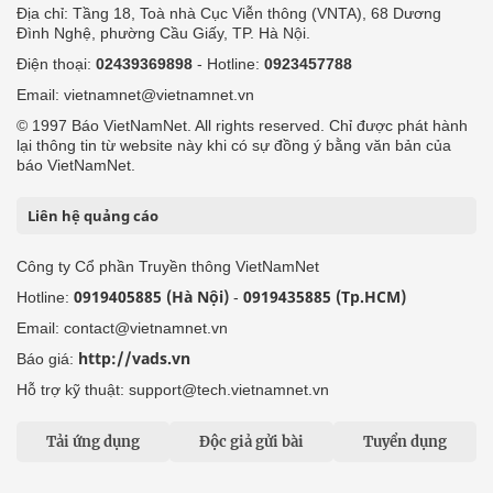
Địa chỉ: Tầng 18, Toà nhà Cục Viễn thông (VNTA), 68 Dương
Đình Nghệ, phường Cầu Giấy, TP. Hà Nội.
Điện thoại:
02439369898
- Hotline:
0923457788
Email: vietnamnet@vietnamnet.vn
© 1997 Báo VietNamNet. All rights reserved. Chỉ được phát hành
lại thông tin từ website này khi có sự đồng ý bằng văn bản của
báo VietNamNet.
Liên hệ quảng cáo
Công ty Cổ phần Truyền thông VietNamNet
0919405885 (Hà Nội)
0919435885 (Tp.HCM)
Hotline:
-
Email: contact@vietnamnet.vn
http://vads.vn
Báo giá:
Hỗ trợ kỹ thuật: support@tech.vietnamnet.vn
Tải ứng dụng
Độc giả gửi bài
Tuyển dụng