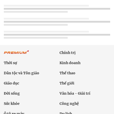
Chính trị
Thời sự
Kinh doanh
Dân tộc và Tôn giáo
Thể thao
Giáo dục
Thế giới
Đời sống
Văn hóa - Giải trí
Sức khỏe
Công nghệ
Ô tô xe máy
Du lịch