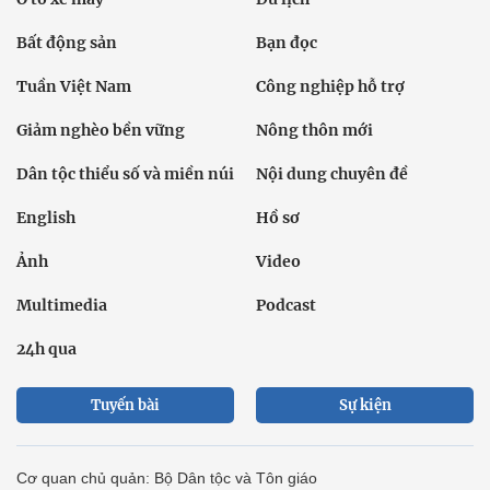
Bất động sản
Bạn đọc
Tuần Việt Nam
Công nghiệp hỗ trợ
Giảm nghèo bền vững
Nông thôn mới
Dân tộc thiểu số và miền núi
Nội dung chuyên đề
English
Hồ sơ
Ảnh
Video
Multimedia
Podcast
24h qua
Tuyến bài
Sự kiện
Cơ quan chủ quản: Bộ Dân tộc và Tôn giáo