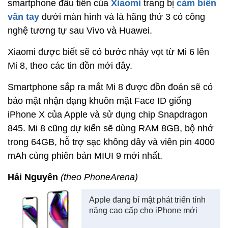
smartphone đầu tiên của
Xiaomi
trang bị
cảm biến
vân tay
dưới màn hình và là hãng thứ 3 có công
nghệ tương tự sau Vivo và Huawei.
Xiaomi được biết sẽ có bước nhảy vọt từ Mi 6 lên
Mi 8, theo các tin đồn mới đây.
Smartphone sắp ra mắt Mi 8 được đồn đoán sẽ có
bảo mật nhận dạng khuôn mặt Face ID giống
iPhone X của Apple và sử dụng chip Snapdragon
845. Mi 8 cũng dự kiến sẽ dùng RAM 8GB, bộ nhớ
trong 64GB, hỗ trợ sạc không dây và viên pin 4000
mAh cùng phiên bản MIUI 9 mới nhất.
Hải Nguyên
(theo PhoneArena)
Apple đang bí mật phát triển tính
năng cao cấp cho iPhone mới