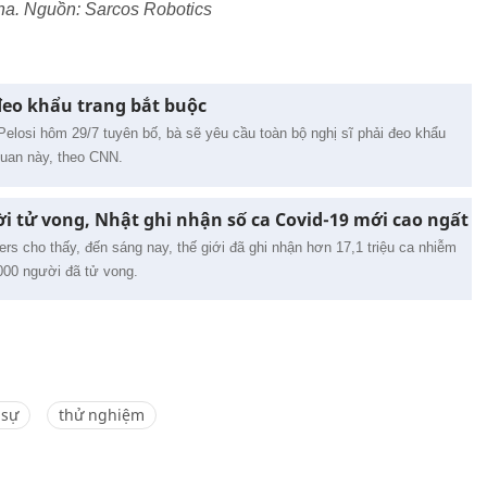
ha. Nguồn: Sarcos Robotics
đeo khẩu trang bắt buộc
elosi hôm 29/7 tuyên bố, bà sẽ yêu cầu toàn bộ nghị sĩ phải đeo khẩu
quan này, theo CNN.
i tử vong, Nhật ghi nhận số ca Covid-19 mới cao ngất
ers cho thấy, đến sáng nay, thế giới đã ghi nhận hơn 17,1 triệu ca nhiễm
000 người đã tử vong.
 sự
thử nghiệm