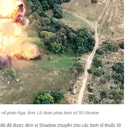
 nổ pháo Nga. Ảnh: Lữ đoàn pháo binh số 55 Ukraine
u đó đã được đơn vị Shadow chuyển cho các binh sĩ thuộc lữ