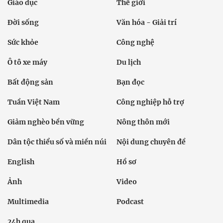
Giáo dục
Thế giới
Đời sống
Văn hóa - Giải trí
Sức khỏe
Công nghệ
Ô tô xe máy
Du lịch
Bất động sản
Bạn đọc
Tuần Việt Nam
Công nghiệp hỗ trợ
Giảm nghèo bền vững
Nông thôn mới
Dân tộc thiểu số và miền núi
Nội dung chuyên đề
English
Hồ sơ
Ảnh
Video
Multimedia
Podcast
24h qua