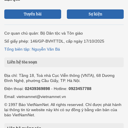
Tuyến bài
Sự kiện
Cơ quan chủ quản: Bộ Dân tộc và Tôn giáo
Số giấy phép: 146/GP-BVHTTDL, cấp ngày 17/10/2025
Tổng biên tập: Nguyễn Văn Bá
Liên hệ tòa soạn
Địa chỉ: Tầng 18, Toà nhà Cục Viễn thông (VNTA), 68 Dương
Đình Nghệ, phường Cầu Giấy, TP. Hà Nội.
Điện thoại:
02439369898
- Hotline:
0923457788
Email: vietnamnet@vietnamnet.vn
© 1997 Báo VietNamNet. All rights reserved. Chỉ được phát hành
lại thông tin từ website này khi có sự đồng ý bằng văn bản của
báo VietNamNet.
Liên hệ quảng cáo