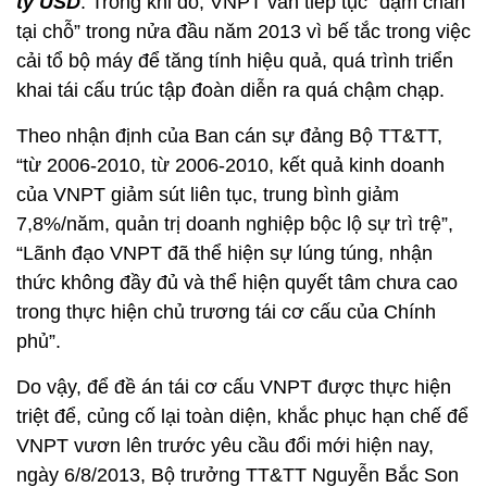
tỷ USD
. Trong khi đó, VNPT vẫn tiếp tục “dậm chân
tại chỗ” trong nửa đầu năm 2013 vì bế tắc trong việc
cải tổ bộ máy để tăng tính hiệu quả, quá trình triển
khai tái cấu trúc tập đoàn diễn ra quá chậm chạp.
Theo nhận định của Ban cán sự đảng Bộ TT&TT,
“từ 2006-2010, từ 2006-2010, kết quả kinh doanh
của VNPT giảm sút liên tục, trung bình giảm
7,8%/năm, quản trị doanh nghiệp bộc lộ sự trì trệ”,
“Lãnh đạo VNPT đã thể hiện sự lúng túng, nhận
thức không đầy đủ và thể hiện quyết tâm chưa cao
trong thực hiện chủ trương tái cơ cấu của Chính
phủ”.
Do vậy, để đề án tái cơ cấu VNPT được thực hiện
triệt để, củng cố lại toàn diện, khắc phục hạn chế để
VNPT vươn lên trước yêu cầu đổi mới hiện nay,
ngày 6/8/2013, Bộ trưởng TT&TT Nguyễn Bắc Son