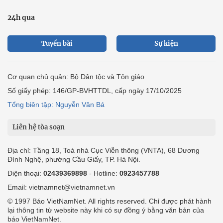
24h qua
Tuyến bài
Sự kiện
Cơ quan chủ quản: Bộ Dân tộc và Tôn giáo
Số giấy phép: 146/GP-BVHTTDL, cấp ngày 17/10/2025
Tổng biên tập: Nguyễn Văn Bá
Liên hệ tòa soạn
Địa chỉ: Tầng 18, Toà nhà Cục Viễn thông (VNTA), 68 Dương
Đình Nghệ, phường Cầu Giấy, TP. Hà Nội.
Điện thoại:
02439369898
- Hotline:
0923457788
Email: vietnamnet@vietnamnet.vn
© 1997 Báo VietNamNet. All rights reserved. Chỉ được phát hành
lại thông tin từ website này khi có sự đồng ý bằng văn bản của
báo VietNamNet.