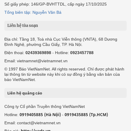
Số giấy phép: 146/GP-BVHTTDL, cấp ngày 17/10/2025
Tổng biên tập: Nguyễn Văn Bá
Liên hệ tòa soạn
Địa chỉ: Tầng 18, Toà nhà Cục Viễn thông (VNTA), 68 Dương
Đình Nghệ, phường Cầu Giấy, TP. Hà Nội.
Điện thoại:
02439369898
- Hotline:
0923457788
Email: vietnamnet@vietnamnet.vn
© 1997 Báo VietNamNet. All rights reserved. Chỉ được phát hành
lại thông tin từ website này khi có sự đồng ý bằng văn bản của
báo VietNamNet.
Liên hệ quảng cáo
Công ty Cổ phần Truyền thông VietNamNet
0919405885 (Hà Nội)
0919435885 (Tp.HCM)
Hotline:
-
Email: contact@vietnamnet.vn
http://vads.vn
Báo giá: