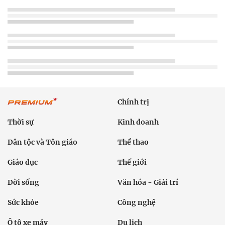
Chính trị
Thời sự
Kinh doanh
Dân tộc và Tôn giáo
Thể thao
Giáo dục
Thế giới
Đời sống
Văn hóa - Giải trí
Sức khỏe
Công nghệ
Ô tô xe máy
Du lịch