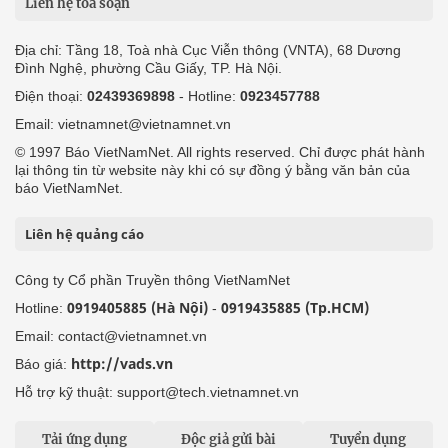
Liên hệ tòa soạn
Địa chỉ: Tầng 18, Toà nhà Cục Viễn thông (VNTA), 68 Dương
Đình Nghệ, phường Cầu Giấy, TP. Hà Nội.
Điện thoại:
02439369898
- Hotline:
0923457788
Email: vietnamnet@vietnamnet.vn
© 1997 Báo VietNamNet. All rights reserved. Chỉ được phát hành
lại thông tin từ website này khi có sự đồng ý bằng văn bản của
báo VietNamNet.
Liên hệ quảng cáo
Công ty Cổ phần Truyền thông VietNamNet
0919405885 (Hà Nội)
0919435885 (Tp.HCM)
Hotline:
-
Email: contact@vietnamnet.vn
http://vads.vn
Báo giá:
Hỗ trợ kỹ thuật: support@tech.vietnamnet.vn
Tải ứng dụng
Độc giả gửi bài
Tuyển dụng