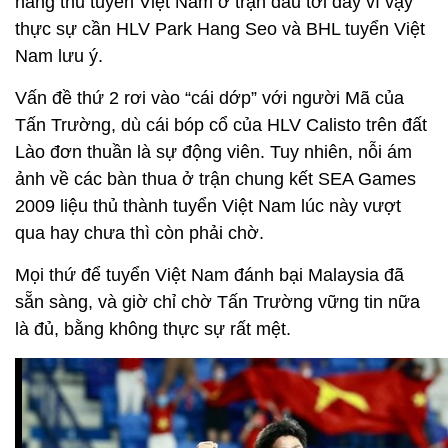
hàng thủ tuyển Việt Nam ở trận đấu tới đây vì vậy
thực sự cần HLV Park Hang Seo và BHL tuyển Việt
Nam lưu ý.
Vấn đề thứ 2 rơi vào “cái dớp” với người Mã của
Tấn Trường, dù cái bóp cổ của HLV Calisto trên đất
Lào đơn thuần là sự động viên. Tuy nhiên, nỗi ám
ảnh về các bàn thua ở trận chung kết SEA Games
2009 liệu thủ thành tuyển Việt Nam lúc này vượt
qua hay chưa thì còn phải chờ.
Mọi thứ để tuyển Việt Nam đánh bại Malaysia đã
sẵn sàng, và giờ chỉ chờ Tấn Trường vững tin nữa
là đủ, bằng không thực sự rất mệt.