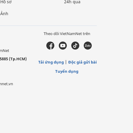
Hồ sơ
24h qua
Ảnh
Theo dõi VietNamNet trên
amNet
5885 (Tp.HCM)
Tải ứng dụng
Độc giả gửi bài
Tuyển dụng
mnet.vn