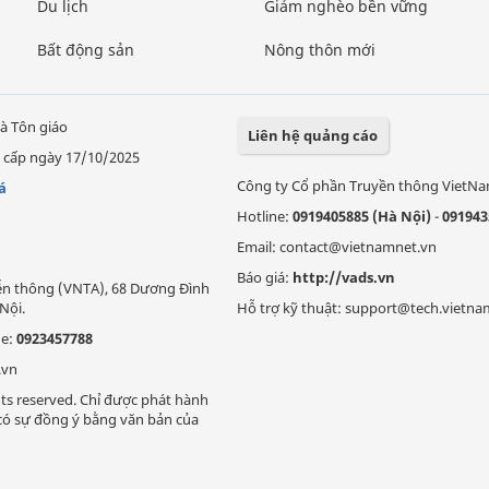
Du lịch
Giảm nghèo bền vững
Bất động sản
Nông thôn mới
à Tôn giáo
Liên hệ quảng cáo
 cấp ngày 17/10/2025
Công ty Cổ phần Truyền thông VietN
á
Hotline:
0919405885 (Hà Nội)
-
091943
Email: contact@vietnamnet.vn
Báo giá:
http://vads.vn
Viễn thông (VNTA), 68 Dương Đình
Nội.
Hỗ trợ kỹ thuật: support@tech.vietna
ne:
0923457788
.vn
ts reserved. Chỉ được phát hành
i có sự đồng ý bằng văn bản của