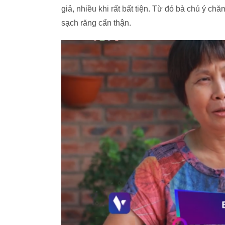
giả, nhiều khi rất bất tiện. Từ đó bà chú ý ch
sạch răng cẩn thận.