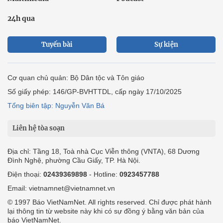
24h qua
Tuyến bài
Sự kiện
Cơ quan chủ quản: Bộ Dân tộc và Tôn giáo
Số giấy phép: 146/GP-BVHTTDL, cấp ngày 17/10/2025
Tổng biên tập: Nguyễn Văn Bá
Liên hệ tòa soạn
Địa chỉ: Tầng 18, Toà nhà Cục Viễn thông (VNTA), 68 Dương
Đình Nghệ, phường Cầu Giấy, TP. Hà Nội.
Điện thoại:
02439369898
- Hotline:
0923457788
Email: vietnamnet@vietnamnet.vn
© 1997 Báo VietNamNet. All rights reserved. Chỉ được phát hành
lại thông tin từ website này khi có sự đồng ý bằng văn bản của
báo VietNamNet.