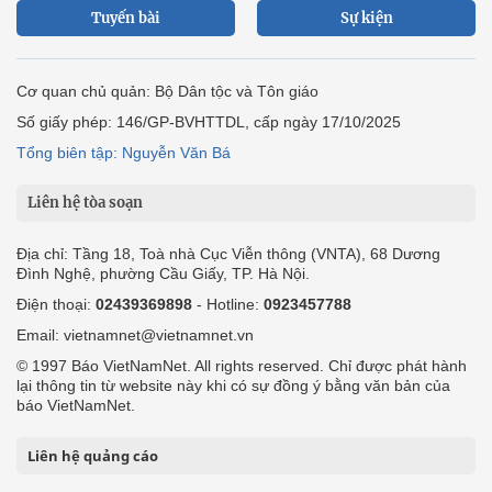
Tuyến bài
Sự kiện
Cơ quan chủ quản: Bộ Dân tộc và Tôn giáo
Số giấy phép: 146/GP-BVHTTDL, cấp ngày 17/10/2025
Tổng biên tập: Nguyễn Văn Bá
Liên hệ tòa soạn
Địa chỉ: Tầng 18, Toà nhà Cục Viễn thông (VNTA), 68 Dương
Đình Nghệ, phường Cầu Giấy, TP. Hà Nội.
Điện thoại:
02439369898
- Hotline:
0923457788
Email: vietnamnet@vietnamnet.vn
© 1997 Báo VietNamNet. All rights reserved. Chỉ được phát hành
lại thông tin từ website này khi có sự đồng ý bằng văn bản của
báo VietNamNet.
Liên hệ quảng cáo