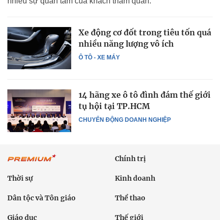
nhiều sự quan tâm của khách tham quan.
Xe động cơ đốt trong tiêu tốn quá
nhiều năng lượng vô ích
Ô TÔ - XE MÁY
14 hãng xe ô tô đình đám thế giới
tụ hội tại TP.HCM
CHUYỂN ĐỘNG DOANH NGHIỆP
Chính trị
Thời sự
Kinh doanh
Dân tộc và Tôn giáo
Thể thao
Giáo dục
Thế giới