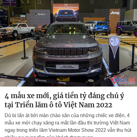
4 mẫu xe mới, giá tiền tỷ đáng chú ý
tại Triển lãm ô tô Việt Nam 2022
Dù bị lấn át bởi màn chào sân của những chiếc xe điện, 4
mẫu xe mới chạy xăng ra mắt lần đầu thị trường Việt Nam
ngay trong triển lãm Vietnam Motor Show 2022 vẫn thu hút