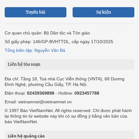
Tuyến bài
Sự kiện
Cơ quan chủ quản: Bộ Dân tộc và Tôn giáo
Số giấy phép: 146/GP-BVHTTDL, cấp ngày 17/10/2025
Tổng biên tập: Nguyễn Văn Bá
Liên hệ tòa soạn
Địa chỉ: Tầng 18, Toà nhà Cục Viễn thông (VNTA), 68 Dương
Đình Nghệ, phường Cầu Giấy, TP. Hà Nội.
Điện thoại:
02439369898
- Hotline:
0923457788
Email: vietnamnet@vietnamnet.vn
© 1997 Báo VietNamNet. All rights reserved. Chỉ được phát hành
lại thông tin từ website này khi có sự đồng ý bằng văn bản của
báo VietNamNet.
Liên hệ quảng cáo