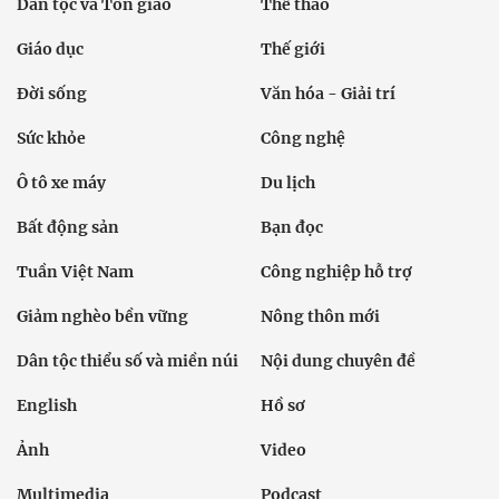
Dân tộc và Tôn giáo
Thể thao
Giáo dục
Thế giới
Đời sống
Văn hóa - Giải trí
Sức khỏe
Công nghệ
Ô tô xe máy
Du lịch
Bất động sản
Bạn đọc
Tuần Việt Nam
Công nghiệp hỗ trợ
Giảm nghèo bền vững
Nông thôn mới
Dân tộc thiểu số và miền núi
Nội dung chuyên đề
English
Hồ sơ
Ảnh
Video
Multimedia
Podcast