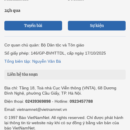
24h qua
Tuyến bài
Sự kiện
Cơ quan chủ quản: Bộ Dân tộc và Tôn giáo
Số giấy phép: 146/GP-BVHTTDL, cấp ngày 17/10/2025
Tổng biên tập: Nguyễn Văn Bá
Liên hệ tòa soạn
Địa chỉ: Tầng 18, Toà nhà Cục Viễn thông (VNTA), 68 Dương
Đình Nghệ, phường Cầu Giấy, TP. Hà Nội.
Điện thoại:
02439369898
- Hotline:
0923457788
Email: vietnamnet@vietnamnet.vn
© 1997 Báo VietNamNet. All rights reserved. Chỉ được phát hành
lại thông tin từ website này khi có sự đồng ý bằng văn bản của
báo VietNamNet.