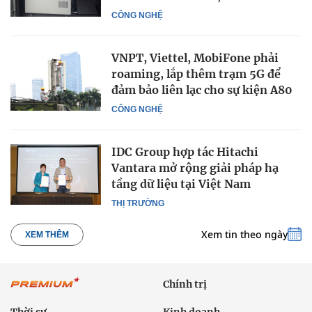
CÔNG NGHỆ
VNPT, Viettel, MobiFone phải
roaming, lắp thêm trạm 5G để
đảm bảo liên lạc cho sự kiện A80
CÔNG NGHỆ
IDC Group hợp tác Hitachi
Vantara mở rộng giải pháp hạ
tầng dữ liệu tại Việt Nam
THỊ TRƯỜNG
Xem tin theo ngày
XEM THÊM
Chính trị
Thời sự
Kinh doanh