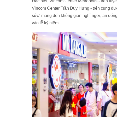
Đặc biệt, Vincom Center Metropolis - trên tu
Vincom Center Trần Duy Hưng - trên cung đườn
sức” mang đến không gian nghỉ ngơi, ăn uống,
vào lễ kỷ niệm.