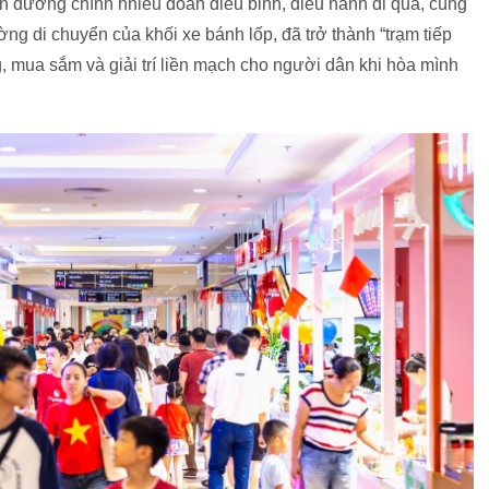
yến đường chính nhiều đoàn diễu binh, diễu hành đi qua, cùng
g di chuyển của khối xe bánh lốp, đã trở thành “trạm tiếp
 mua sắm và giải trí liền mạch cho người dân khi hòa mình