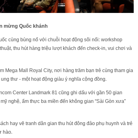
kiện mừng Quốc khánh
uốc cùng bùng nổ với chuỗi hoạt động sôi nổi: workshop
thuật, thu hút hàng triệu lượt khách đến check-in, vui chơi và
com Mega Mall Royal City, nơi hàng trăm bạn trẻ cùng tham gia
n ung thư - một hoạt động giàu ý nghĩa cộng đồng.
incom Center Landmark 81 cũng ghi dấu với gần 50 gian
ng mỹ nghệ, ẩm thực ba miền đến không gian “Sài Gòn xưa”
ách hay vẽ tranh dân gian thu hút đông đảo phụ huynh và trẻ
tự hào.