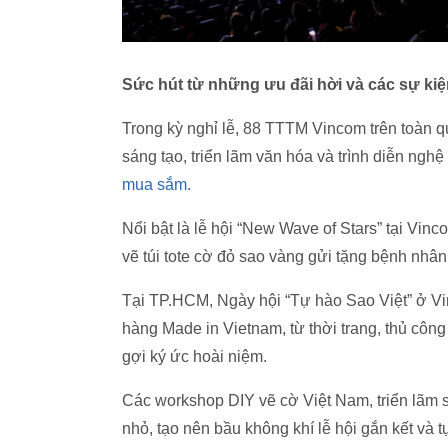
Sức hút từ những ưu đãi hời và các sự 
Trong kỳ nghỉ lễ, 88 TTTM Vincom trên toàn q
sáng tạo, triển lãm văn hóa và trình diễn nghệ 
mua sắm.
Nổi bật là lễ hội “New Wave of Stars” tại Vin
vẽ túi tote cờ đỏ sao vàng gửi tặng bệnh nhâ
Tại TP.HCM, Ngày hội “Tự hào Sao Việt” ở V
hàng Made in Vietnam, từ thời trang, thủ cô
gợi ký ức hoài niệm.
Các workshop DIY vẽ cờ Việt Nam, triển lãm s
nhỏ, tạo nên bầu không khí lễ hội gắn kết và 