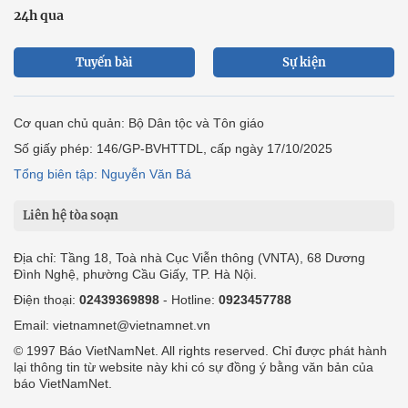
24h qua
Tuyến bài
Sự kiện
Cơ quan chủ quản: Bộ Dân tộc và Tôn giáo
Số giấy phép: 146/GP-BVHTTDL, cấp ngày 17/10/2025
Tổng biên tập: Nguyễn Văn Bá
Liên hệ tòa soạn
Địa chỉ: Tầng 18, Toà nhà Cục Viễn thông (VNTA), 68 Dương
Đình Nghệ, phường Cầu Giấy, TP. Hà Nội.
Điện thoại:
02439369898
- Hotline:
0923457788
Email: vietnamnet@vietnamnet.vn
© 1997 Báo VietNamNet. All rights reserved. Chỉ được phát hành
lại thông tin từ website này khi có sự đồng ý bằng văn bản của
báo VietNamNet.