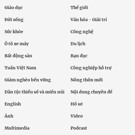
Giáo dục
Thế giới
Đời sống
Văn hóa - Giải trí
Sức khỏe
Công nghệ
Ô tô xe máy
Du lịch
Bất động sản
Bạn đọc
Tuần Việt Nam
Công nghiệp hỗ trợ
Giảm nghèo bền vững
Nông thôn mới
Dân tộc thiểu số và miền núi
Nội dung chuyên đề
English
Hồ sơ
Ảnh
Video
Multimedia
Podcast