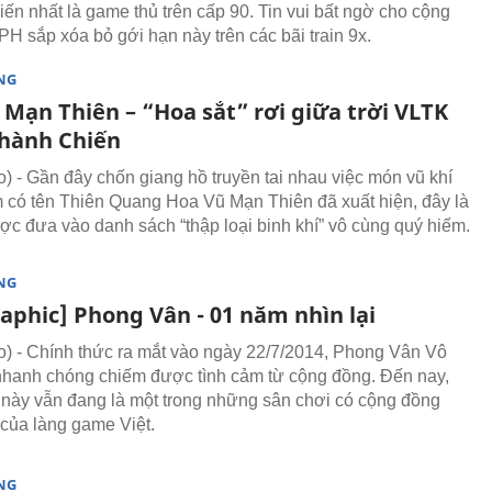
ến nhất là game thủ trên cấp 90. Tin vui bất ngờ cho cộng
PH sắp xóa bỏ gới hạn này trên các bãi train 9x.
NG
 Mạn Thiên – “Hoa sắt” rơi giữa trời VLTK
hành Chiến
 - Gần đây chốn giang hồ truyền tai nhau việc món vũ khí
 có tên Thiên Quang Hoa Vũ Mạn Thiên đã xuất hiện, đây là
ợc đưa vào danh sách “thập loại binh khí” vô cùng quý hiếm.
NG
aphic] Phong Vân - 01 năm nhìn lại
 - Chính thức ra mắt vào ngày 22/7/2014, Phong Vân Vô
hanh chóng chiếm được tình cảm từ cộng đồng. Đến nay,
này vẫn đang là một trong những sân chơi có cộng đồng
của làng game Việt.
NG