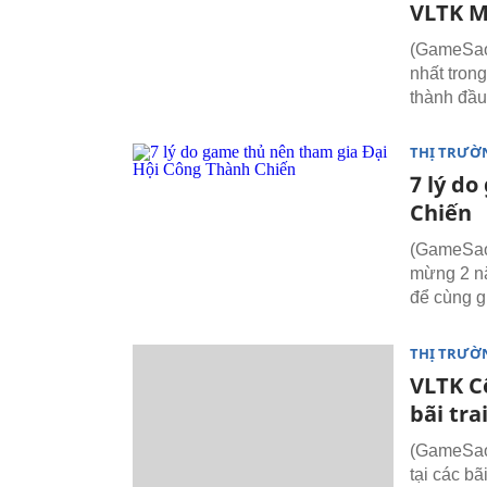
VLTK M
(GameSao.
nhất tron
thành đầu 
THỊ TRƯỜ
7 lý d
Chiến
(GameSao)
mừng 2 nă
để cùng gi
THỊ TRƯỜ
VLTK C
bãi tra
(GameSao)
tại các bã