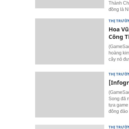
Thành Chi
đồng là N
THỊ TRƯỜ
Hoa Vũ
Công T
(GameSao)
hoàng kim
cây nỏ đư
THỊ TRƯỜ
[Infogr
(GameSao)
Song đã n
tựa game 
đông đảo 
THỊ TRƯỜ