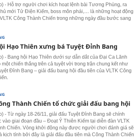
 - Hỗ trợ người chơi kích hoạt lệnh bài Tương Phùng, ra
hủ mới Tử Điện Kiếm, boss môn phái,… là những hoạt động
 VLTK Công Thành Chiến trong những ngày đầu bước sang
NG
ội Hạo Thiên xưng bá Tuyệt Đỉnh Bang
 - Bang hội Hạo Thiên dưới sự dẫn dắt của Đại Ca Lãnh
 một chiến thắng trên cả tuyệt vời trong trận chung kết như
yệt Đỉnh Bang – giải đấu bang hội đầu tiên của VLTK Công
iến.
NG
ông Thành Chiến tổ chức giải đấu bang hội
 - Từ ngày 18-26/11, giải đấu Tuyệt Đỉnh Bang sẽ chính
 vào giai đoạn đầu – Đoạt Ỷ Thiên Kiếm tại diễn đàn VLTK
h Chiến. Vòng khởi động này được người chơi đánh giá sẽ
à kịch tính bởi đây là giải đấu đầu tiên mà Công Thành Chiến