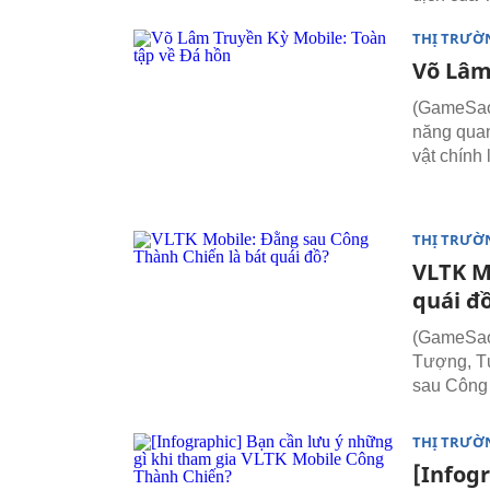
THỊ TRƯỜ
Võ Lâm
(GameSao.
năng quan
vật chính 
THỊ TRƯỜ
VLTK M
quái đ
(GameSao.
Tượng, Tứ
sau Công 
THỊ TRƯỜ
[Infog