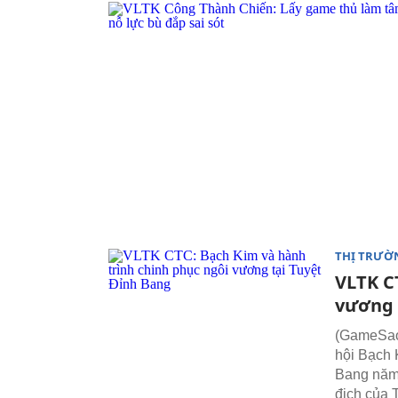
THỊ TRƯỜ
VLTK C
vương 
(GameSao.
hội Bạch 
Bang năm 
địch của