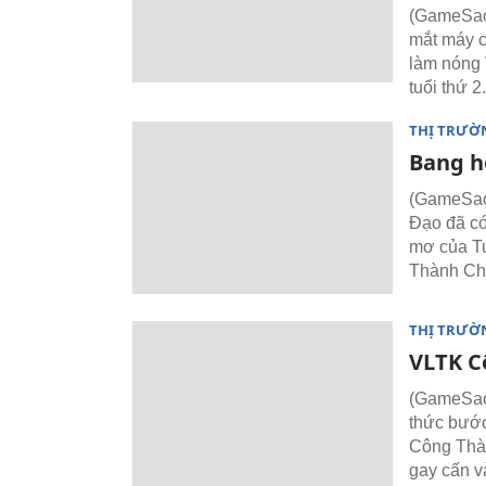
(GameSao)
mắt máy c
làm nóng
tuổi thứ 2.
THỊ TRƯỜ
Bang h
(GameSao)
Đạo đã có
mơ của Tu
Thành Ch
THỊ TRƯỜ
VLTK C
(GameSao)
thức bước
Công Thàn
gay cấn v