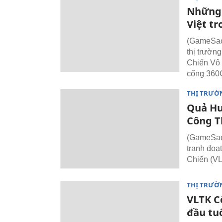
Những 
Việt t
(GameSao)
thị trườn
Chiến Vô 
cổng 360
THỊ TRƯỜ
Quả Hu
Công T
(GameSao)
tranh đoạ
Chiến (VL
THỊ TRƯỜ
VLTK C
đầu tu