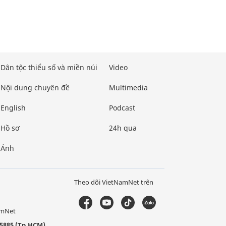
Dân tộc thiểu số và miền núi
Video
Nội dung chuyên đề
Multimedia
English
Podcast
Hồ sơ
24h qua
Ảnh
Theo dõi VietNamNet trên
amNet
5885 (Tp.HCM)