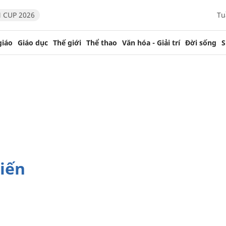
 CUP 2026
Tu
giáo
Giáo dục
Thế giới
Thể thao
Văn hóa - Giải trí
Đời sống
S
iến