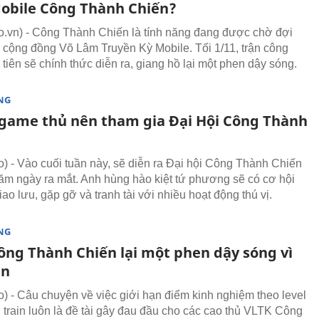
obile Công Thành Chiến?
vn) - Công Thành Chiến là tính năng đang được chờ đợi
g cộng đồng Võ Lâm Truyền Kỳ Mobile. Tối 1/11, trận công
tiên sẽ chính thức diễn ra, giang hồ lại một phen dậy sóng.
NG
o game thủ nên tham gia Đại Hội Công Thành
 - Vào cuối tuần này, sẽ diễn ra Đại hội Công Thành Chiến
m ngày ra mắt. Anh hùng hào kiệt tứ phương sẽ có cơ hội
ao lưu, gặp gỡ và tranh tài với nhiều hoạt động thú vị.
NG
ông Thành Chiến lại một phen dậy sóng vì
in
 - Câu chuyện về việc giới hạn điểm kinh nghiệm theo level
i train luôn là đề tài gây đau đầu cho các cao thủ VLTK Công