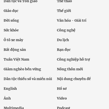
Dân tộc và Tôn giáo
Thể thao
Giáo dục
Thế giới
Đời sống
Văn hóa - Giải trí
Sức khỏe
Công nghệ
Ô tô xe máy
Du lịch
Bất động sản
Bạn đọc
Tuần Việt Nam
Công nghiệp hỗ trợ
Giảm nghèo bền vững
Nông thôn mới
Dân tộc thiểu số và miền núi
Nội dung chuyên đề
English
Hồ sơ
Ảnh
Video
Multimedia
Podcast