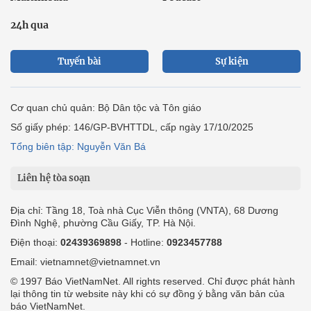
24h qua
Tuyến bài
Sự kiện
Cơ quan chủ quản: Bộ Dân tộc và Tôn giáo
Số giấy phép: 146/GP-BVHTTDL, cấp ngày 17/10/2025
Tổng biên tập: Nguyễn Văn Bá
Liên hệ tòa soạn
Địa chỉ: Tầng 18, Toà nhà Cục Viễn thông (VNTA), 68 Dương
Đình Nghệ, phường Cầu Giấy, TP. Hà Nội.
Điện thoại:
02439369898
- Hotline:
0923457788
Email: vietnamnet@vietnamnet.vn
© 1997 Báo VietNamNet. All rights reserved. Chỉ được phát hành
lại thông tin từ website này khi có sự đồng ý bằng văn bản của
báo VietNamNet.