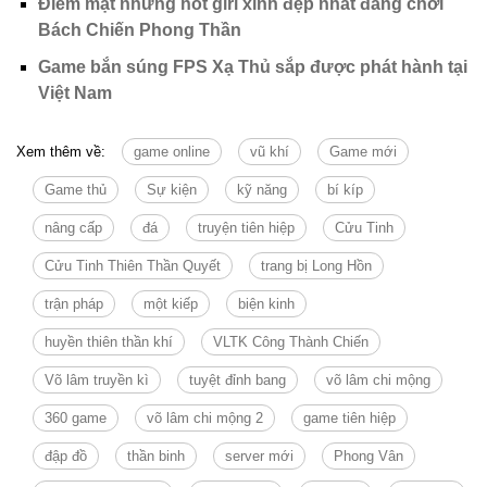
Điểm mặt những hot girl xinh đẹp nhất đang chơi
Bách Chiến Phong Thần
Game bắn súng FPS Xạ Thủ sắp được phát hành tại
Việt Nam
Xem thêm về:
game online
vũ khí
Game mới
Game thủ
Sự kiện
kỹ năng
bí kíp
nâng cấp
đá
truyện tiên hiệp
Cửu Tinh
Cửu Tinh Thiên Thần Quyết
trang bị Long Hồn
trận pháp
một kiếp
biện kinh
huyền thiên thần khí
VLTK Công Thành Chiến
Võ lâm truyền kì
tuyệt đỉnh bang
võ lâm chi mộng
360 game
võ lâm chi mộng 2
game tiên hiệp
đập đồ
thần binh
server mới
Phong Vân