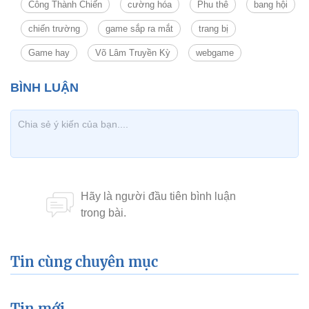
Công Thành Chiến
cường hóa
Phu thê
bang hội
chiến trường
game sắp ra mắt
trang bị
Game hay
Võ Lâm Truyền Kỳ
webgame
Tin cùng chuyên mục
Tin mới