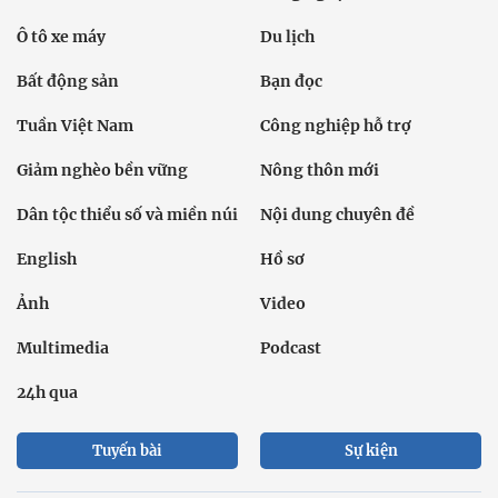
Ô tô xe máy
Du lịch
Bất động sản
Bạn đọc
Tuần Việt Nam
Công nghiệp hỗ trợ
Giảm nghèo bền vững
Nông thôn mới
Dân tộc thiểu số và miền núi
Nội dung chuyên đề
English
Hồ sơ
Ảnh
Video
Multimedia
Podcast
24h qua
Tuyến bài
Sự kiện