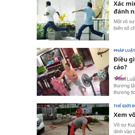
Xác mi
đánh n
Một võ sư 
biển số c
PHÁP LUẬ
Điều g
cáo?
Luậ
thương tật
thương tíc
THẾ GIỚI 
Xem võ 
Võ sư Kun
dính vào t