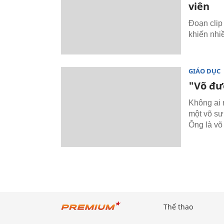
viên
Đoạn clip 
khiến nhi
GIÁO DỤC
"Võ đư
Không ai 
một võ sư
Ông là võ
Thể thao