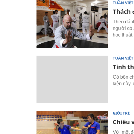
TUẦN VIỆ
Thách 
Theo đánh
người có 
học thuật.
TUẦN VIỆ
Tinh t
Có bốn ch
kiện này, 
GIỚI TRẺ
Chiêu v
Với một đ