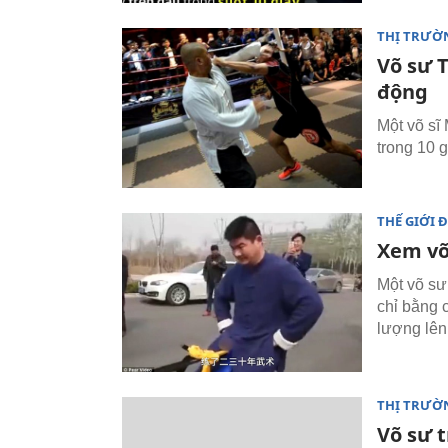
THỊ TRƯỜ
Võ sư 
động
Một võ sĩ
trong 10 
THẾ GIỚI 
Xem võ
Một võ sư
chỉ bằng 
lượng lên 
THỊ TRƯỜ
Võ sư t