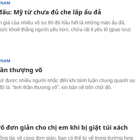
T NAM
đấu: Mỹ từ chưa đủ che lấp ẩu đả
 giá của nhiều võ sư thì đó hầu hết là những màn ẩu đả,
sức khoẻ thắng người yếu hơn, chứa rất ít yếu tố (giao lưu)
T NAM
hần thượng võ
ữ được nhiều người nhắc đến khi bình luận chung quanh sự
đó là: “tinh thần thượng võ”, xin bàn về bốn chữ đó.
õ đơn giản cho chị em khi bị giật túi xách
ộng tác vô cùng đơn giản, bạn có thể tự vệ trong trường hợp