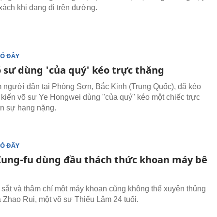
i xách khi đang đi trên đường.
ĐÓ ĐÂY
 sư dùng 'của quý' kéo trực thăng
 người dân tại Phòng Sơn, Bắc Kinh (Trung Quốc), đã kéo
 kiến võ sư Ye Hongwei dùng "của quý" kéo một chiếc trực
n sự hạng nặng.
ĐÓ ĐÂY
Kung-fu dùng đầu thách thức khoan máy bê
 sắt và thậm chí một máy khoan cũng không thể xuyên thủng
ủa Zhao Rui, một võ sư Thiếu Lâm 24 tuổi.