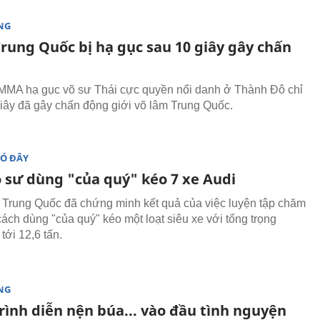
NG
Trung Quốc bị hạ gục sau 10 giây gây chấn
 MMA hạ gục võ sư Thái cực quyền nổi danh ở Thành Đô chỉ
giây đã gây chấn động giới võ lâm Trung Quốc.
ĐÓ ĐÂY
 sư dùng "của quý" kéo 7 xe Audi
 Trung Quốc đã chứng minh kết quả của việc luyện tập chăm
cách dùng "của quý" kéo một loạt siêu xe với tổng trọng
tới 12,6 tấn.
NG
rình diễn nện búa... vào đầu tình nguyện