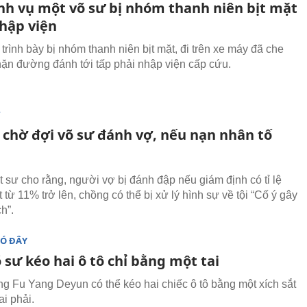
nh vụ một võ sư bị nhóm thanh niên bịt mặt
hập viện
trình bày bị nhóm thanh niên bịt mặt, đi trên xe máy đã che
hặn đường đánh tới tấp phải nhập viện cấp cứu.
T
ì chờ đợi võ sư đánh vợ, nếu nạn nhân tố
t sư cho rằng, người vợ bị đánh đập nếu giám định có tỉ lệ
 từ 11% trở lên, chồng có thể bị xử lý hình sự về tội “Cố ý gây
h”.
ĐÓ ĐÂY
sư kéo hai ô tô chỉ bằng một tai
g Fu Yang Deyun có thể kéo hai chiếc ô tô bằng một xích sắt
ai phải.