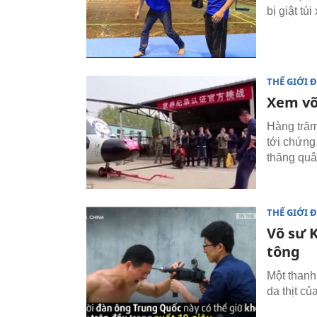
bị giật tú
THẾ GIỚI 
Xem võ
Hàng trăm
tới chứng
thăng quâ
THẾ GIỚI 
Võ sư 
tông
Một thanh
da thịt c