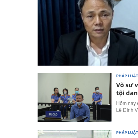
PHÁP LUẬ
Võ sư 
tội da
Hôm nay (
Lê Đình V
PHÁP LUẬ