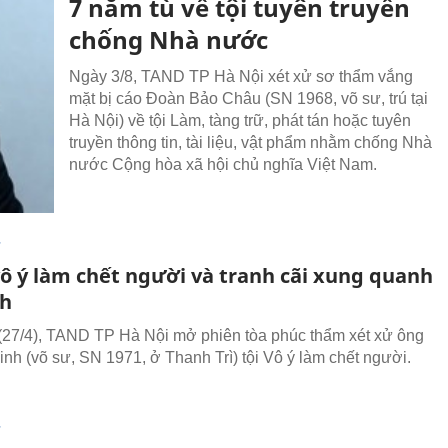
7 năm tù về tội tuyên truyền
chống Nhà nước
Ngày 3/8, TAND TP Hà Nội xét xử sơ thẩm vắng
mặt bị cáo Đoàn Bảo Châu (SN 1968, võ sư, trú tại
Hà Nội) về tội Làm, tàng trữ, phát tán hoặc tuyên
truyền thông tin, tài liệu, vật phẩm nhằm chống Nhà
nước Cộng hòa xã hội chủ nghĩa Việt Nam.
T
vô ý làm chết người và tranh cãi xung quanh
nh
27/4), TAND TP Hà Nội mở phiên tòa phúc thẩm xét xử ông
inh (võ sư, SN 1971, ở Thanh Trì) tội Vô ý làm chết người.
T